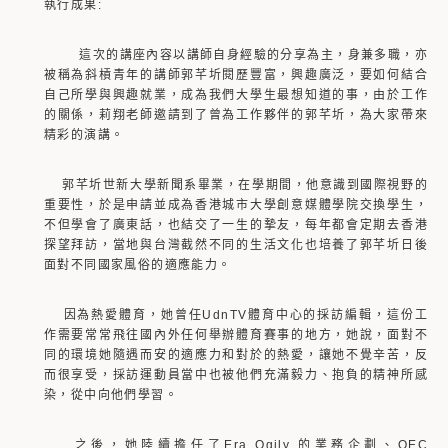
執行成果:
這次的講座內容以講師自身經驗的分享為主，身兼多職，亦
被稱為斜槓青年的講師郭芊圻閱歷豐富，興趣廣泛，要如何結合
自己所學與興趣就業，成為我們大學生最想知道的事，由於工作
的關係，莉翔老師邀請到了曾為工作夥伴的郭芊圻，為大家帶來
精彩的演講。
郭芊圻世新大學新聞系畢業，在學期間，他意識到國際視野的
重要性，於是申請並成為香港城市大學創意媒體學院交換學生，
不但學會了廣東話，也結交了一生的摯友，每年都會定期去香港
探望拜訪，當地與台灣截然不同的生活文化也培養了郭芊圻日後
面對不同國家風俗的適應能力。
因為熱愛體育，她曾任UdnTV體育中心的採訪編輯，這份工
作需要常常飛往國內外任何舉辦體育賽事的地方，她說，面對不
同的環境她隨遇而安的適應力和對於的熱愛，讓她不覺辛苦，反
而很享受，採訪運動員當中也被他們充滿毅力、抱負的精神所感
染，從中向他們學習。
之後，她陸續擔任了Era Ogily 的業務企劃、OEC