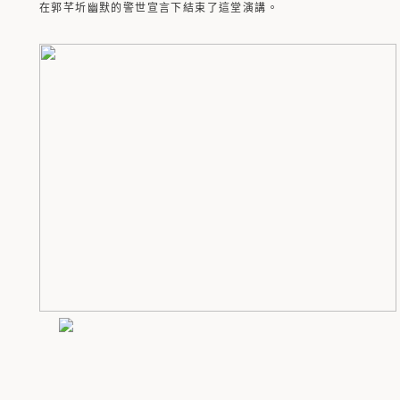
在郭芊圻幽默的警世宣言下結束了這堂演講。