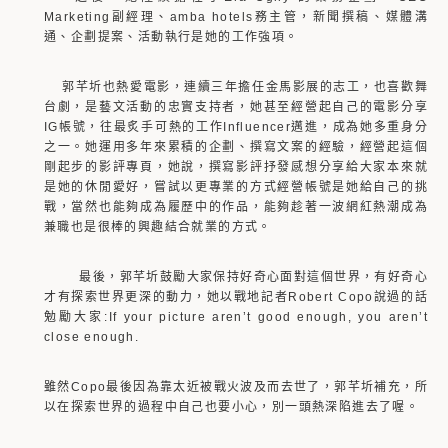
Marketing副經理、amba hotels務主管，新聞撰稿、媒體溝
通、企劃提案、活動執行是她的工作強項。
郭芊圻也熱愛電影，連續三年擔任金馬影展的志工，也喜歡舞
台劇，是藝文活動的忠實支持者，她甚至經營起自己的電影分享
IG帳號，往最炙手可熱的工作Influencer邁進，成為她多重身分
之一。她運用多年來累積的企劃、撰寫文案的經驗，經營起這個
剛起步的影評專頁，她說，撰寫影評抒發感想分享給大家本來就
是她的休閒愛好，嘗試以更專業的方式經營帳號是她給自己的挑
戰，當然也能夠成為履歷中的作品，能夠趁著一波網紅熱潮成為
兼職也是很棒的興趣結合就業的方式。
最後，郭芊圻鼓勵大家保持好奇心面對這個世界，有好奇心
才有探索世界更深的動力，她以戰地記者Robert Copo說過的話
勉勵大家:If your picture aren’t good enough, you aren’t
close enough.
雖然Copo最後因為靠太近被戰火波及而去世了，郭芊圻補充，所
以在探索世界的過程中自己也要小心，別一頭熱深陷進去了喔。