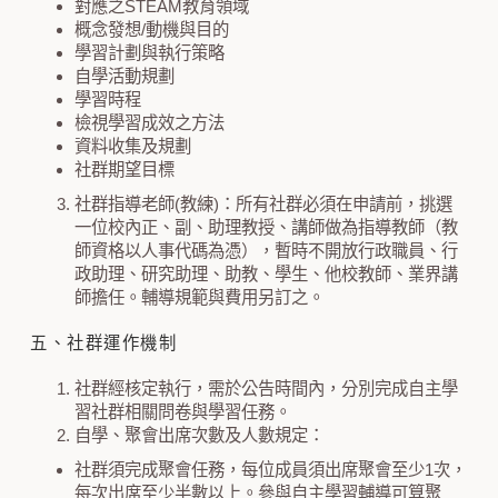
對應之STEAM教育領域
概念發想/動機與目的
學習計劃與執行策略
自學活動規劃
學習時程
檢視學習成效之方法
資料收集及規劃
社群期望目標
社群指導老師(教練)：所有社群必須在申請前，挑選
一位校內正、副、助理教授、講師做為指導教師（教
師資格以人事代碼為憑），暫時不開放行政職員、行
政助理、研究助理、助教、學生、他校教師、業界講
師擔任。輔導規範與費用另訂之。
五、社群運作機制
社群經核定執行，需於公告時間內，分別完成自主學
習社群相關問卷與學習任務。
自學、聚會出席次數及人數規定：
社群須完成聚會任務，每位成員須出席聚會至少1次，
每次出席至少半數以上。參與自主學習輔導可算聚