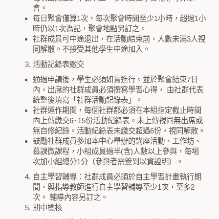
會。
每日聚會僅算1次，每次聚會時間至少1小時，超過1小
時仍以1次為記，聚會地點另訂之。
社群成員可中途退出，在活動結束前，人數未滿3人視
同解散。不接受其他學生中途加入。
活動記錄表繳交
通過申請後，學生必須如實進行。並於聚會結束7日
內，出席的社群成員必須撰寫學習心得， 由社群代表
統整後填寫「社群活動記錄表」。
社群運作期間，每個社群都必須在本組指定截止時間
內上傳繳交6~15份活動紀錄表。未上傳視同無出席或
無自修紀錄。活動紀錄表未繳交超過6份，視同解散。
鼓勵社群成員參加本中心舉辦的講座活動、工作坊、
募課微課程，小組成員過半(含)人數以上參與，每場
次加小組總分1分（參與者需簽到以資證明）。
自主學習輔導：社群成員必須於自主學習計畫執行期
間，與指導教師進行自主學習輔導至少1次，至多2
次。 輔導內容另訂之。
期中檢核