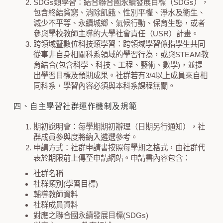
SDGs類學習：結合聯合國永續發展目標（SDGs），
包含終結貧窮、消除飢餓、性別平權、淨水及衛生、
減少不平等、永續城鄉、氣候行動、保育生態，或者
參與學校教師主導的大學社會責任（USR）計畫。
跨領域暨數位科技類學習：跨領域學習係指學生共同
從事非自身相關科系領域的學習行為，或與STEAM教
育結合(包含科學、科技、工程、藝術、數學)，並提
出學習目標及預期成果。社群若有3/4以上成員來自相
同科系，學習內容必須與本科系課程無關。
四、自主學習社群運作機制及規範
期初說明會：每學期期初辦理（日期另行通知），社
群成員參與度將納入遴選參考。
申請方式：社群申請書按照每學期之格式，由社群代
表於期限前上傳至申請網站。申請書內容包含：
社群名稱
社群類別(學習目標)
輔導教師資料
社群成員資料
對應之聯合國永續發展目標(SDGs)