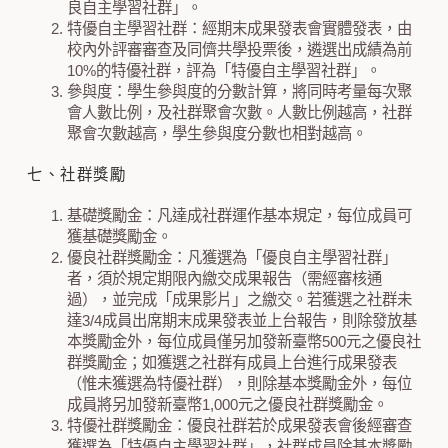
良自主學習社群」。
特優自主學習社群：經期末成果發表會實體發表，由
校內外評審審查及同儕共學投票後，遴選出成績為前
10%的特優社群，評為「特優自主學習社群」。
參與度：學生參與度的分數計算，將同時考量每次聚
會人數比例，及社群聚會次數。人數比例越高，社群
聚會次數越高，學生參與度分數也相對越高。
七、社群獎勵
基礎獎勵金：凡達成社群運作基本規定，每位成員可
獲基礎獎勵金。
優良社群獎勵金：凡獲選為「優良自主學習社群」
者，須於規定期限內繳交成果報告（需經審核通
過），並完成「成果影片」之繳交。若獲選之社群未
達3/4成員出席期末成果發表並上台報告，則除發放基
本獎勵金外，每位成員僅另加發新臺幣500元之優良社
群獎勵金；如獲選之社群有成員上台進行成果發表
（惟未獲選為特優社群），則除基本獎勵金外，每位
成員將另加發新臺幣1,000元之優良社群獎勵金。
特優社群獎勵金：優良社群若於成果發表會後經審查
獲選為「特優自主學習社群」，社群成員除基本獎勵