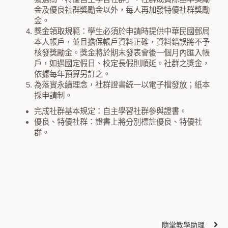
金及優良社群獎勵金以外，每人再加發特優社群獎勵
金。
獎金領取規範：學生必須於申請時提供中華民國郵局
本人帳戶，並且擔保帳戶資料正確，資料錯誤將不予
核發獎勵金。獎金將於期末發表會後一個月內匯入帳
戶，如遇國定假日、校定長假則順延。社群之獎金，
依據每年預算另訂之。
為落實永續理念，社群證書統一以電子檔發放；紙本
採申請制。
完成社群基本規定：自主學習社群參與證書。
優良、特優社群：證書上將分別標註優良、特優社
群。
隨堂教學助理