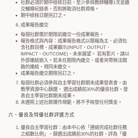
社群必須於期中檢核日前，至少參與教師輔導1次並繳
交輔導紀錄表，否則將取消社群資格。
期中檢核日期另訂之。
成果報告繳交
每個社群需於期限前繳交一份成果報告。
報告格式與內容：成果報告格式以簡報為主，必須包
含社群目標、成果顯示(INPUT、OUTPUT、
IMPACT、OUTCOME)、未來展望。 若有影片，請以
外部連結嵌入。若未在期限內繳交，或者夾帶無法開
啟的連結，視同未繳交。
成果報告繳交期限另訂之。
每個社群必須參與自主學習社群期末成果發表會，由
教學資源中心篩選， 選出成績前30%的優良社群，發
表自主學習社群期末成果。
未遵照上述社群運作規範，將不予核發任何獎金。
六、優良及特優社群評選方式
優良自主學習社群：由本中心依「通過完成社群任務
之組數比例」，篩選出成績前30%的社群，評為「優