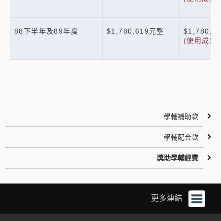
88下半年及89年度
$1,780,619元整
$1,780,
(使用成效
學輔補助款
學輔配合款
獎助學輔經費
更多連結