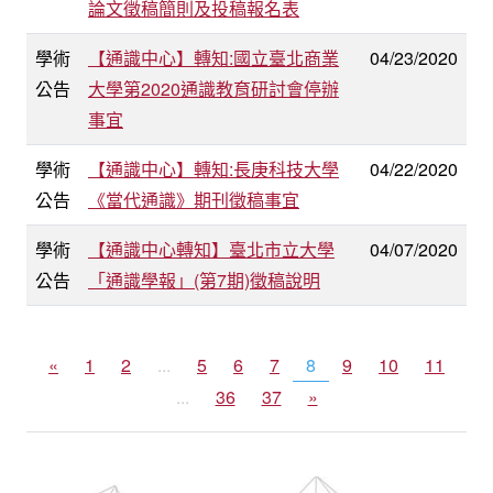
論文徵稿簡則及投稿報名表
學術
【通識中心】轉知:國立臺北商業
04/23/2020
公告
大學第2020通識教育研討會停辦
事宜
學術
【通識中心】轉知:長庚科技大學
04/22/2020
公告
《當代通識》期刊徵稿事宜
學術
【通識中心轉知】臺北市立大學
04/07/2020
公告
「通識學報」(第7期)徵稿說明
«
1
2
...
5
6
7
8
9
10
11
...
36
37
»