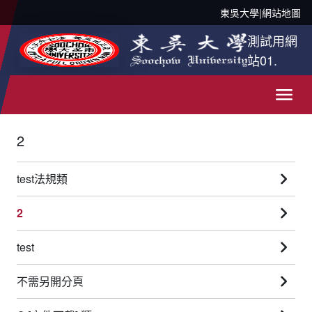
東吳大學
|
網站地圖
測試用網
站01.
2
test法規類
2
test
不需另開分頁