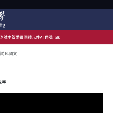
測試主管
委員團體元件
AI 通識Talk
試 B.圖文
文字