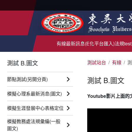
有線
最新訊息(E化平台匯入)
法規test
測試 B.圖文
測試站台
有線
測
測試 B.圖文
節點測試(另開分頁)
模擬心理系最新消息(圖文)
Youtube影片上面的
模擬生涯發展中心表格定位
模擬教務處法規彙編(一般
圖文)