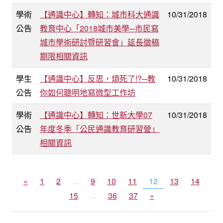
學術
【通識中心】轉知：城市科大通識
10/31/2018
公告
教育中心「2018城市美學─市民寫
城市學術研討暨研習會」延長徵稿
期限相關資訊
學生
【通識中心】反思，煩死了!?─教
10/31/2018
公告
你如何聰明地寫微型工作坊
學術
【通識中心】轉知：世新大學07
10/31/2018
公告
年度冬季「公民通識教育研習營」
相關資訊
«
1
2
...
9
10
11
12
13
14
15
...
36
37
»