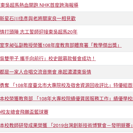
年東吳超馬熱血開跑 NHK首度跨海報導
新星石川佳彥與老將關家良一相見歡
情打頭陣 志工誓師迎接東吳超馬20年
室李昶弘副教授榮獲108年度教育部體育署「教學傑出獎」
吳雙甲子 攜手向前行」校史館募款餐會成功！
都是一家人合唱交流音樂會 串起濃濃東吳情
勇奪 「108年度臺北市大專院校及宿舍資源回收評比」特優組首
本校榮獲教育部 「108年大專校院績優賃居服務工作」績優學
19校友總會飛鵬盃籃球賽
本校教師研發成果榮獲 「2019台灣創新技術博覽會－發明競賽