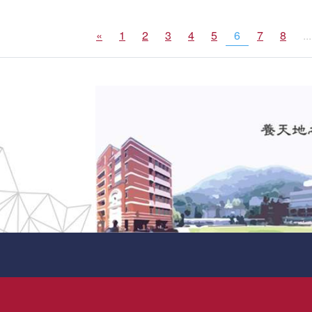
«
1
2
3
4
5
6
7
8
...