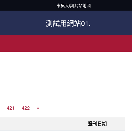
東吳大學
|
網站地圖
測試用網站01.
421
422
»
登刊日期