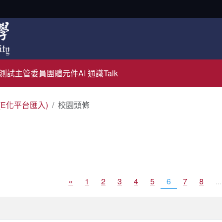
測試主管
委員團體元件
AI 通識Talk
(E化平台匯入)
校園頭條
«
1
2
3
4
5
6
7
8
...