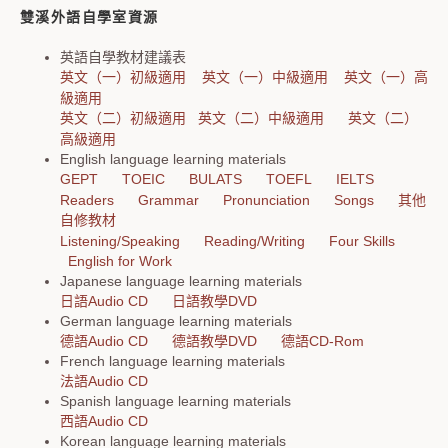
雙溪外語自學室資源
英語自學教材建議表
英文（一）初級適用
英文（一）中級適用
英文（一）高
級適用
英文（二）初級適用
英文（二）中級適用
英文（二）
高級適用
English language learning materials
GEPT
TOEIC
BULATS
TOEFL
IELTS
Readers
Grammar
Pronunciation
Songs
其他
自修教材
Listening/Speaking
Reading/Writing
Four Skills
English for Work
Japanese language learning materials
日語Audio CD
日語教學DVD
German language learning materials
德語Audio CD
德語教學DVD
德語CD-Rom
French language learning materials
法語Audio CD
Spanish language learning materials
西語Audio CD
Korean language learning materials