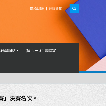
ENGLISH
|
網站導覽
教學網站
超 ㄅㄧㄤˋ 實驗室
賽」決賽名次。