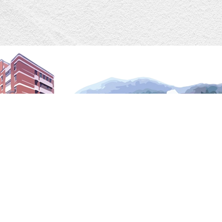
dministration Time
Contact Us