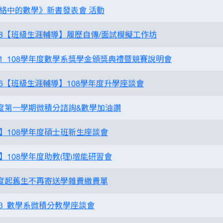
絡中的數學》新書發表會 活動
1218【班級生涯輔導】履歷自傳/面試模擬工作坊
1211_108學年度數學系獎學金頒獎典禮暨競賽說明會
016【班級生涯輔導】108學年度升學座談會
年度第一學期微積分諮詢&數學加油讚
】108學年度碩士班新生座談會
】108學年度助教(理)增能研習會
年度起舊生不再寄送學雜費繳費單
613_數學系微積分教學座談會