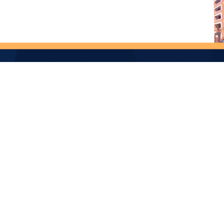
A
學
週
寒
週
午
12