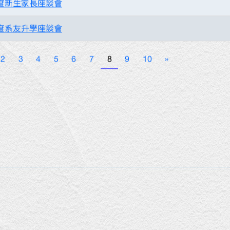
年度新生家長座談會
年度系友升學座談會
2
3
4
5
6
7
8
9
10
»