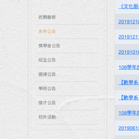
《文化脈
近期最新
2019
系所公告
2019
獎學金公告
20191
招生公告
108學
選課公告
【數學系
學術公告
【數學系
徵才公告
108學
校外活動
20190