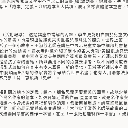
方式:首先講解兒童文學中不同形式的童書(如:幼幼書、遊戲書、字
導正「繪本」定義。介紹繪本各大獎項，展示各樣實體繪本童書，
成果（活動報導）:透過講座中講解的內容，學生更能明白關於兒童
作的童書，也展現出後期愈來愈重視兒童想法的觀念。世界上第一本兒童繪
括了十個小故事。王淑芬老師在講座中展示兒童文學中細部的書籍
設計的幼幼書。這次老師還介紹了繪本的各大獎項:美國凱迪克獎
圖畫書獎，期中審查又以英美兩國之獎項最為嚴苛。老師以輕鬆聊
是給孩子看的書籍，所以要用不同的角度去思考，以不同的高度去
樣型式該如何在其中有令人耳目一新的變化。王淑芬老師以字母書
中脫穎而出?有的作家會將字母結合世界名畫；也有人用聯想法
不只是「背」更能夠「思考」。
紹到關於繪本的定義；繪本，顧名思義需要精美的圖畫，故以少量
台灣名作家的繪本，如張曼娟老師的作品:星星碼頭，就是名作家
紹繪本本身成書的流程和製作須知，包括商業用途。講座整體氣氛
互動，細心展示實體繪本並講解，非常欣賞王淑芬老師講故事的口
式鼓勵同學嘗試創作一本書，甚至「一張紙也能製作一本書」，鼓