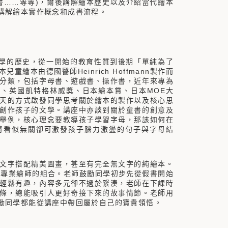
母書……等等)，爾後講解繪本歷史以及介紹當代繪本
講解繪本實作概念和成書流程。
文學的歷史，從一開始的教育性質到後期「單純為了
本由德國醫師Heinrich Hoffmann製作而
分類，包括字母書、遊戲書、操作書，近年來專為
、英國凱特格林威獎、日本繪本賞、日本MOE大
天的方式啟發同學思考關於繪本的製作以及核心思
創作孩子的文學。講座中亦談到關於童書的創意及
舉例，核心理念要教導孩子學習字母，那該如何在
將看似無關卻可激發孩子腦力激盪的句子與字母結
文字搭配精美圖畫，甚至有完全無文字的純繪本。
與專業繪師的組合。老師鼓勵同學初步先從假書開始
輕鬆有趣，內容多元卻不過於緊湊，老師在下課時
條，總能吸引人更好奇接下來的故事情節。老師用
勵同學都能從講座中帶回屬於自己的寶貴領悟。