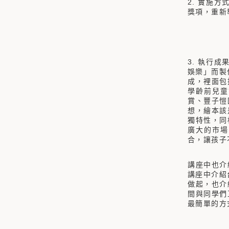
2. 實施
獎項，重新
3. 執行
娛樂」而製
成，裡面包
學齡前兒童
賞、豐子愷
想，繪本該
獨特性，同
廣大的市場
合，讓孩子
講座中也介
講座中介紹
做起，也介
間與同學們
最簡單的方