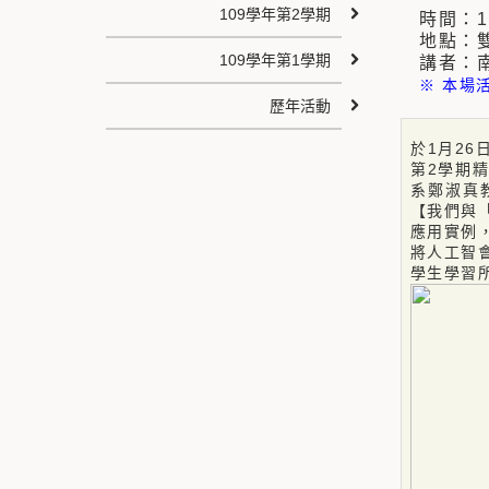
109學年第2學期
時間：111
地點：雙溪
109學年第1學期
講者：南
※ 本場
歷年活動
於1月2
第2學期
系鄭淑真
【我們與
應用實例
將人工智
學生學習