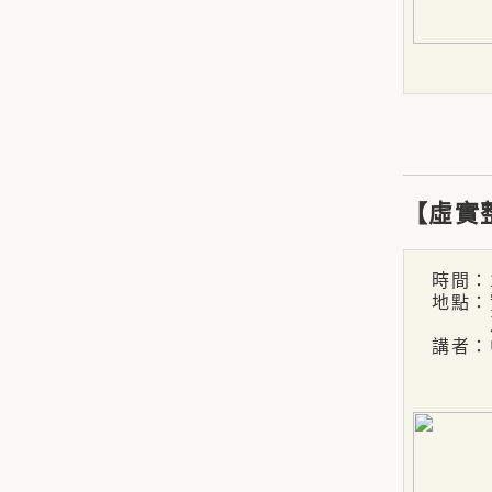
【虛實
時間：11
地點：實
及線
講者：中