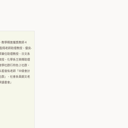
，教學精進獲獎教師４
林盈翔老師助理教授、優良-
卿兼任助理教授、日文系
教授、化學系王榮輝助理
教學社群行特色２社群，
系葛俊佑老師「中級會計
社群」、社會系黃朗文老
學讀書會」