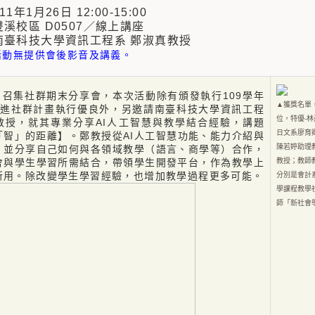
年1月26日 12:00-15:00
校區 D0507／線上講座
臺科技大學資訊工程系 鄭淑真教授
活動無提供會後影音及講義。
6日召集社群期末分享會，本次活動除有頒發執行109學年
▲獲獎名單
精進社群計畫執行優良外，另邀請南臺科技大學資訊工程
位，特優-
教授，就其專業分享AI人工智慧與教學結合經驗，講題
日文系廖育
「智」的距離】。鄭教授從AI人工智慧功能、能力介紹與
陳若婷助理
，並分享自己如何與各領域教學（語言、商學等）合作，
會與學生學習所需結合，帶領學生開發平台，作為教學上
教授；教師
所用。除改變學生學習經驗，也增加教學過程更多可能。
分別是會計
學課程教學
師「新社會