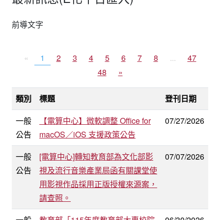
前導文字
«
1
2
3
4
5
6
7
8
...
47
48
»
類別
標題
登刊日期
一般
【電算中心】微軟調整 Office for
07/27/2026
公告
macOS／iOS 支援政策公告
一般
[電算中心]轉知教育部為文化部影
07/07/2026
公告
視及流行音樂產業局函有關課堂使
用影視作品採用正版授權來源案，
請查照。
一般
教育部「115年度教育部大專校院
06/30/2026