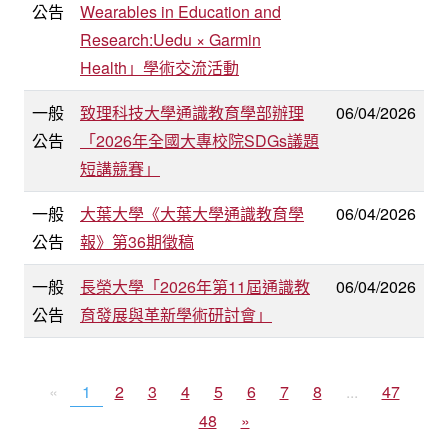
公告
Wearables in Education and
Research:Uedu × Garmin
Health」學術交流活動
一般
致理科技大學通識教育學部辦理
06/04/2026
公告
「2026年全國大專校院SDGs議題
短講競賽」
一般
大葉大學《大葉大學通識教育學
06/04/2026
公告
報》第36期徵稿
一般
長榮大學「2026年第11屆通識教
06/04/2026
公告
育發展與革新學術研討會」
«
1
2
3
4
5
6
7
8
...
47
48
»