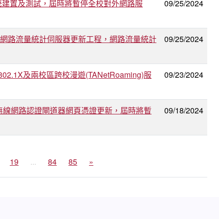
負載平衡系統建置及測試，屆時將暫停全校對外網路服
09/25/2024
M 進行雙溪校區網路流量統計伺服器更新工程，網路流量統計
09/25/2024
02.1X及兩校區跨校漫遊(TANetRoaming)服
09/23/2024
行雙溪校區無線網路認證閘道器網頁憑證更新，屆時將暫
09/18/2024
19
...
84
85
»