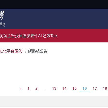
測試主管
委員團體元件
AI 通識Talk
(E化平台匯入)
網路組公告
«
1
2
...
13
14
15
16
17
18