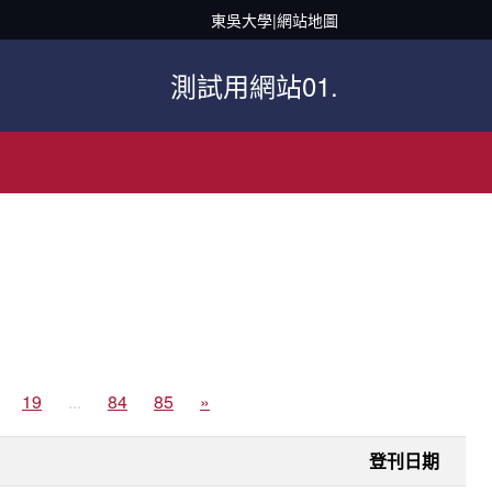
東吳大學
|
網站地圖
測試用網站01.
19
...
84
85
»
登刊日期