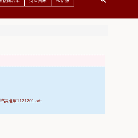
格廠商名單
財產資訊
松怡廳
准單1121201.odt