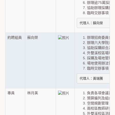
辦理逾75萬採購
協助辦理採購招
臨時交辦事項。
代理人：蘇向榮
約聘組員
蘇向榮
辦理招商委員會
辦理六大學院未逾
協助採購綜合及
外雙溪校區場地
採購及場地管理
場地使用辦法管
臨時交辦事項。
代理人：黃瑞騰
專員
林月美
負責各項會議資
預算編列及組內
空間規劃管理（
兩校區教師研究
外雙溪校區消耗