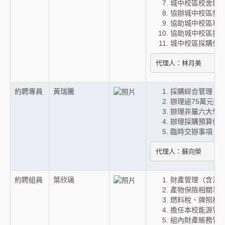
城中校區校舍鑰
協辦城中校區教
協助城中校區畢
協助城中校區採
城中校區採購保
代理人：林月美
約聘專員
黃瑞騰
採購綜合管理（
辦理逾75萬元採
辦理非屬六大學院
辦理採購預算保
臨時交辦事項。
代理人：蘇向榮
約聘組員
葉欣璃
財產管理（含法
產物保險相關事
燃料稅、牌照稅
擔任本校能源管
組內財產帳務管