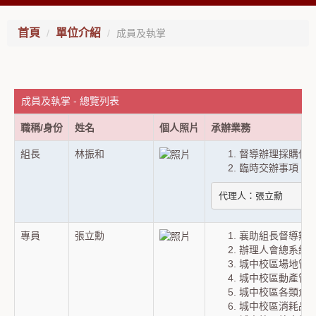
首頁
單位介紹
成員及執掌
成員及執掌 - 總覽列表
職稱/身份
姓名
個人照片
承辦業務
組長
林振和
督導辦理採購保
臨時交辦事項。
代理人：張立勳
專員
張立勳
襄助組長督導辦
辦理人會總系統
城中校區場地管
城中校區動產管
城中校區各類倉
城中校區消耗品