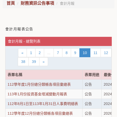
首頁
財務資訊公告事項
會計月報
會計月報表公告
會計月報 - 總覽列表
«
1
2
...
7
8
9
10
11
12
1
38
39
»
表單名稱
表單用途
最後修
112學年度1月份總分類帳各項目彙總表
公告
2024-0
113年1月份投資基金增減變動月報表
公告
2024-0
112年8月1日至113年1月31日人事費明細表
公告
2024-0
112學年度12月份總分類帳各項目彙總表
公告
2026-0