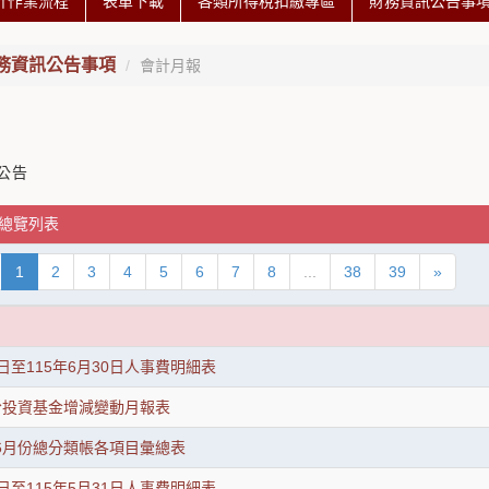
計作業流程
表單下載
各類所得稅扣繳專區
財務資訊公告事
務資訊公告事項
會計月報
公告
 總覽列表
1
2
3
4
5
6
7
8
...
38
39
»
1日至115年6月30日人事費明細表
月份投資基金增減變動月報表
度6月份總分類帳各項目彙總表
1日至115年5月31日人事費明細表