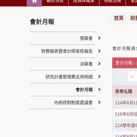
最新消息
成員與職掌
相關法規
會
首頁
財
會計月報
預算書
會計月報表
財務報表暨會計師查核報告
會計月報 -
決算書
«
研究計畫管理費支用明細
會計月報
表單名稱
內部控制制度建議書
114年8月
115年6
114學年
114年8月