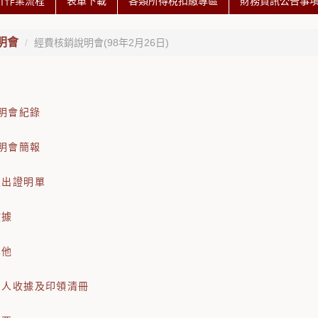
計作業流程
表單下載
各類所得稅扣繳專區
財務資訊公告事
明會
經費核銷說明會(98年2月26日)
明會紀錄
明會簡報
支出證明單
收據
其他
個人收據及印領清冊