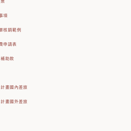
發票
事項
單核銷範例
費申請表
-補助款
-計畫國內差旅
-計畫國外差旅