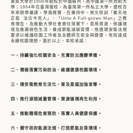
東吳大學於1900年創校於中國蘇州，為中國第一所西制大
學；1954年在臺灣復校，為臺灣第一所私立大學。建校百
年來辦學嚴謹，學風樸實，在秉持中、英文校訓「養天地
正氣 法古今完人」、「Unto A Full-grown Man」之教
育理念，及推動大學社會責任落實下，善用資源、保護環
境及推廣綠色生活，養成節能減碳習慣、恪遵環安衛法規
要求以維護校園工作者及全體師生安全與健康，有效達成
永續校園理想，基於以上，本校承諾：
一、持續強化校園安全、充實防災應變準備。
二、積極落實污染防治、維護健康校園環境。
三、環安衛教育生活化、普及意識加強宣導。
四、推行源頭減量管理、資源循環再生利用。
五、推動職場危害預防、落實人員健康保護。
六、遵守政府能源法規、打造節能友善環境。