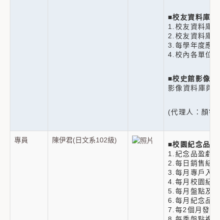
■
校友資料庫
1.校友資料庫
2.校友資料庫
3.每學年度應
4.校內各單位
■
校史館影像資
影像資料庫與
(代理人：顏宇豐
專員
陳伊君(日文系102級)
■
校園紀念品
1.紀念品盈虧
2.每日銷售結
3.每月專戶入
4.每月校園紀
5.每月盤點及
6.每月紀念品
7.每2個月發
8.每季盤點複