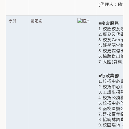
(代理人：陳姿均
專員
劉定衢
■
校友服務
1.校慶校友活
2.廣發及代寄
3.校友Goog
4.好學講堂線
5.校史館傑出
6.協助傑出校
7.大陸(含興
■
行政業務
1.校拓中心電
2.校拓中心網
3.工讀生招募
4.校拓公務雲
5.校拓中心財
6.兩校區辦公
7.建校百年紀
8.協助林語堂
9.校園場地、