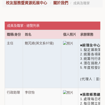
校友服務暨資源拓展中心
關於我們
成員及職掌
成員及職掌 - 總覽列表
職稱/身份
姓名
個人照片
承辦業務
主任
鮑芃綺(英文系97級)
■
綜理全中心業
1.擬定募款策
2.統籌各項募
3.統籌刊行各
4.潛在捐款人
5.年度校發計
(代理人：彭妍華
行政助理
李欣怡
■
捐款帳務總籌
1.處理每日收
2.每日開立捐