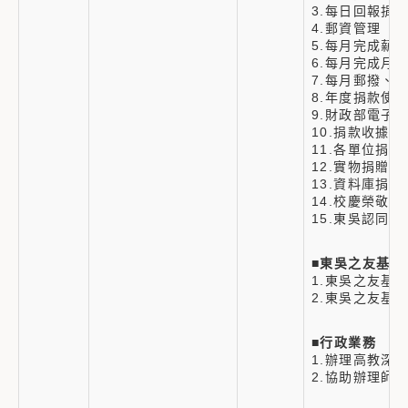
3.每日回報捐
4.郵資管理
5.每月完成薪
6.每月完成月捐
7.每月郵撥、
8.年度捐款使
9.財政部電子
10.捐款收據
11.各單位捐
12.實物捐贈
13.資料庫捐
14.校慶榮敬
15.東吳認同
■
東吳之友基金
1.東吳之友基
2.東吳之友基
■
行政業務
1.辦理高教深
2.協助辦理師