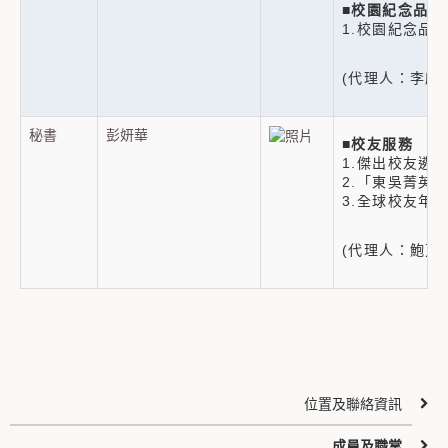
■
校園紀念品
1.校園紀念品
(代理人：李欣
秘書
彭妍華
■
校友服務
1.傑出校友遴
2.「東吳菁英
3.全球校友年
(代理人：鮑芃綺
位置及聯絡資訊
成員及職掌