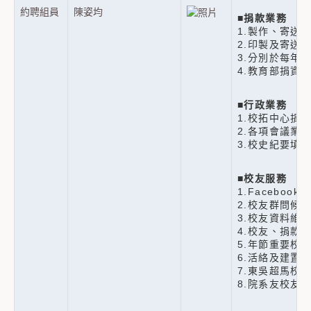
約聘組員
陳姿均
■
捐款業務
1.製作、寄送
2.印製及寄送
3.分別於每年
4.教育部捐資
■
行政業務
1.校拓中心捐
2.各項會議業
3.校史紀要填
■
校友服務
1.Faceboo
2.校友群問候
3.校友資料維
4.校友、捐款
5.年節重要校
6.活絡及建置
7.東吳超馬校
8.院系友校友