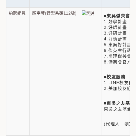
約聘組員
顏宇豐(音樂系碩112級)
■
東吳傑英會
1.好學計畫
2.好師計畫
3.好研計畫
4.好情計畫
5.東吳好計畫
6.傑英會行政
7.辦理傑英會
8.傑英會官方
■
校友服務
1.LINE校友
2.美加校友組
■
東吳之友基金
東吳之友基金會
(代理人：劉定衢