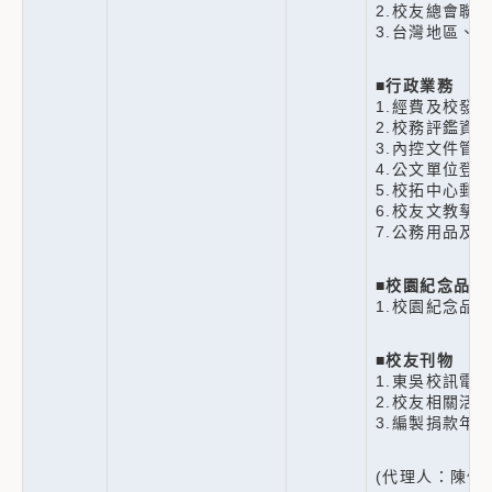
2.校友總會聯
3.台灣地區、
■
行政業務
1.經費及校發
2.校務評鑑資
3.內控文件管
4.公文單位登
5.校拓中心郵
6.校友文教孳
7.公務用品及
■
校園紀念品
1.校園紀念品
■
校友刊物
1.東吳校訊電
2.校友相關活
3.編製捐款年
(代理人：陳伊君