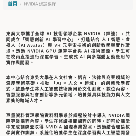
首頁
NVIDIA 認證課程
東吳大學攜手全球
AI
技術領導企業
NVIDIA
（輝達），共
同成立「智慧創新
AI
學習中心」，打造結合
人工智慧、虛
擬人（
AI Avatar
）與
VR
元宇宙技術的創新教學與實作環
境。透過
NVIDIA GPU
運算平台與
AI
技術資源，學生可
在校內直接進行深度學習、生成式
AI
與多媒體互動應用的
實作與開發。
本中心結合東吳大學在人文社會、語言、法律與商業領域的
深厚學術基礎，推動
「
AI
×
人文
×
跨域」
的創新教學模
式，鼓勵學生將人工智慧技術應用於文化創意、數位內容、
智慧服務與社會創新等多元領域，培養兼具科技能力與人文
素養的跨域人才。
巨量資料管理學院資料科學系於課程設計中導入 NVIDIA國
際專業課程內容，學生在修讀相關課程的同時，即可於課堂
中完成訓練並取得 NVIDIA 國際專業證照。透過結合理論教
學與實作訓練，系統化培養學生在深度學習與人工智慧開發