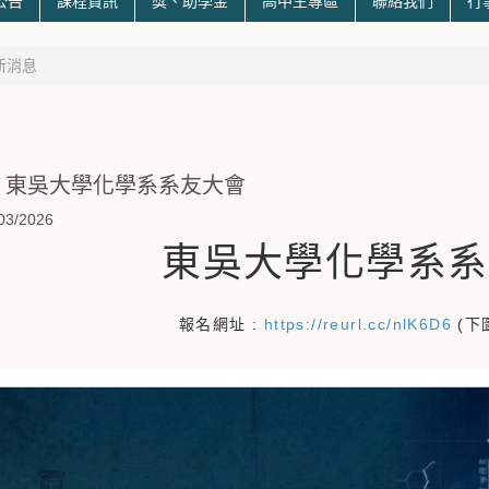
公告
課程資訊
獎、助學金
高中生專區
聯絡我們
行
新消息
 東吳大學化學系系友大會
03/2026
東吳大學化學系系
報名網址 :
https://reurl.cc/nlK6D6
(下圖