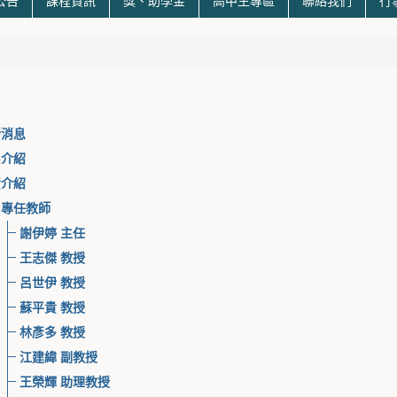
公告
課程資訊
獎、助學金
高中生專區
聯絡我們
行
新消息
系介紹
資介紹
專任教師
謝伊婷 主任
王志傑 教授
呂世伊 教授
蘇平貴 教授
林彥多 教授
江建緯 副教授
王榮輝 助理教授