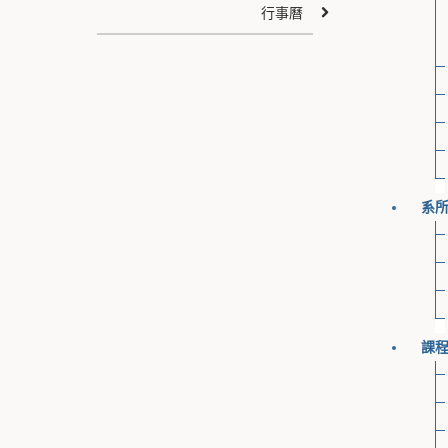
行事曆
系
課