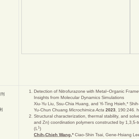
Detection of Nitrofurazone with Metal−Organic Fra
期刊
Insights from Molecular Dynamics Simulations
Xiu-Yu Liu, Ssu-Chia Huang, and Yi-Ting Hsieh,* Shi
Yu-Chun Chuang
Microchimica Acta
2023
, 190:246. 
利
Structural characterization, thermal stability, and sol
and Zn) coordination polymers constructed by 1,3,5-tr
1
(L
)
Chih-Chieh Wang,
*
Ciao-Shin Tsai, Gene-Hsiang Le