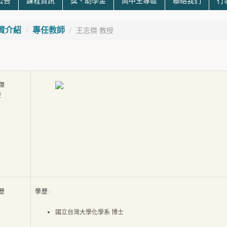
公告
課程資訊
獎、助學金
高中生專區
聯絡我們
行
資介紹
專任教師
王志傑 教授
傑
授
歷
學歷:
國立台灣大學化學系 博士