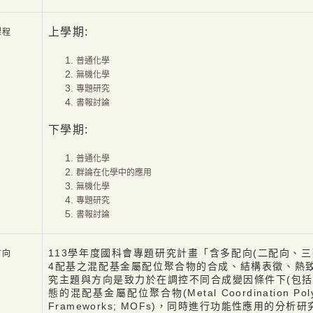
上學期:
課程
普通化學
無機化學
專題研究
書報討論
下學期:
普通化學
群論在化學中的應用
無機化學
專題研究
書報討論
113學年度國科會專題研究計畫「含多配向(二配向、
方向
4配基之混配基金屬配位聚合物的合成、結構表徵、熱
究主題與方向是致力於在調控不同合成變因條件下(包括
態的混配基金屬配位聚合物(Metal Coordination Poly
Frameworks; MOFs)，同時進行功能性應用的