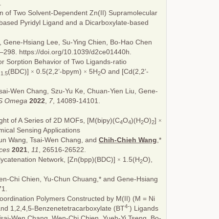
.
ion of Two Solvent-Dependent Zn(II) Supramolecular
-based Pyridyl Ligand and a Dicarboxylate-based
, Gene-Hsiang Lee, Su-Ying Chien, Bo-Hao Chen
–298. https://doi.org/10.1039/d2ce01440h.
or Sorption Behavior of Two Ligands-ratio
)
(BDC)]
0.5(2,2’-bpym)
5H
O and [Cd(2,2’-
×
×
1.5
2
sai-Wen Chang, Szu-Yu Ke, Chuan-Yien Liu, Gene-
S Omega
2022
,
7
, 14089-14101.
ight of A Series of 2D MOFs, [M(bipy)(C
O
)(H
O)
]
×
4
4
2
2
mical Sensing Applications
Hsun Wang, Tsai-Wen Chang, and
Chih-Chieh Wang
,*
ces
2021
,
11
, 26516-26522.
olycatenation Network, [Zn(bpp)(BDC)]
1.5(H
O),
×
2
en-Chi Chien, Yu-Chun Chuang,* and Gene-Hsiang
71.
oordination Polymers Constructed by M(II) (M = Ni
4
-
 and 1,2,4,5-Benzenetetracarboxylate (BT
) Ligands
Tsai-Wen Chang, Wen-Chi Chien, Yueh-Yi Tseng, Bo-