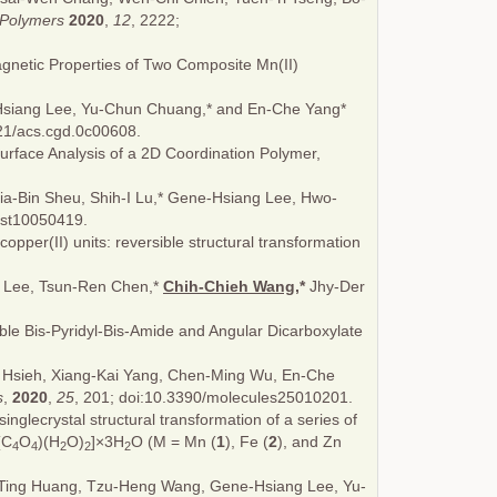
Polymers
2020
,
12
, 2222;
agnetic Properties of Two Composite Mn(II)
Hsiang Lee, Yu-Chun Chuang,* and En-Che Yang*
021/acs.cgd.0c00608.
Surface Analysis of a 2D Coordination Polymer,
ia-Bin Sheu, Shih-I Lu,* Gene-Hsiang Lee, Hwo-
ryst10050419.
pper(II) units: reversible structural transformation
e Lee, Tsun-Ren Chen,*
Chih-Chieh Wang,
*
Jhy-Der
le Bis-Pyridyl-Bis-Amide and Angular Dicarboxylate
Hsieh, Xiang-Kai Yang, Chen-Ming Wu, En-Che
s
,
2020
,
25
, 201; doi:10.3390/molecules25010201.
inglecrystal structural transformation of a series of
(C
O
)(H
O)
]×3H
O (M = Mn (
1
), Fe (
2
), and Zn
4
4
2
2
2
h-Ting Huang, Tzu-Heng Wang, Gene-Hsiang Lee, Yu-