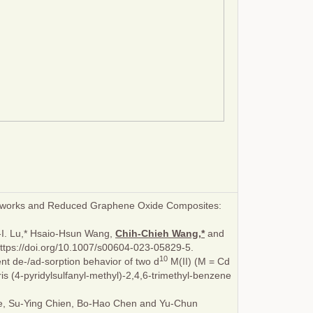
meworks and Reduced Graphene Oxide Composites:
h-I. Lu,* Hsaio-Hsun Wang,
Chih-Chieh Wang,*
and
https://doi.org/10.1007/s00604-023-05829-5.
10
vent de-/ad-sorption behavior of two d
M(II) (M = Cd
is (4-pyridylsulfanyl-methyl)-2,4,6-trimethyl-benzene
e, Su-Ying Chien, Bo-Hao Chen and Yu-Chun