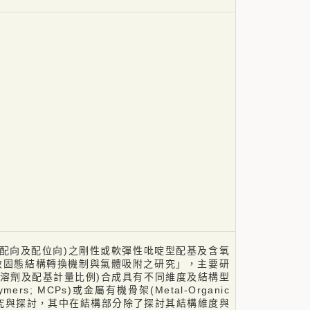
三配向及配位向)之剛性或軟彈性吡啶型配基及含氧
致固態結構轉換機制與氣體吸附之研究」，主要研
溶劑及配基計量比例)合成具有不同維度及結構型
mers; MCPs)或金屬有機骨架(Metal-Organic
分析研究與探討，其中在結構部分除了探討其結構維度與