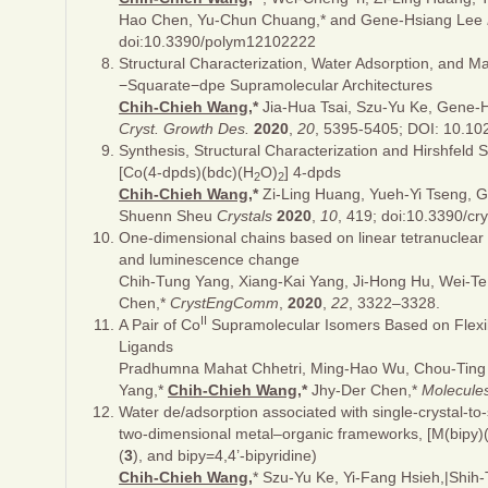
Hao Chen, Yu-Chun Chuang,* and Gene-Hsiang Lee
doi:10.3390/polym12102222
Structural Characterization, Water Adsorption, and M
−Squarate−dpe Supramolecular Architectures
Chih-Chieh Wang,
*
Jia-Hua Tsai, Szu-Yu Ke, Gene-
Cryst. Growth Des.
2020
,
20
, 5395-5405; DOI: 10.1
Synthesis, Structural Characterization and Hirshfeld 
[Co(4-dpds)(bdc)(H
O)
] 4-dpds
2
2
Chih-Chieh Wang,
*
Zi-Ling Huang, Yueh-Yi Tseng, G
Shuenn Sheu
Crystals
2020
,
10
, 419; doi:10.3390/c
One-dimensional chains based on linear tetranuclear co
and luminescence change
Chih-Tung Yang, Xiang-Kai Yang, Ji-Hong Hu, Wei-T
Chen,*
CrystEngComm
,
2020
,
22
, 3322–3328.
II
A Pair of Co
Supramolecular Isomers Based on Flexib
Ligands
Pradhumna Mahat Chhetri, Ming-Hao Wu, Chou-Ting 
Yang,*
Chih-Chieh Wang
,*
Jhy-Der Chen,*
Molecule
Water de/adsorption associated with single-crystal-to-s
two-dimensional metal–organic frameworks, [M(bipy)
(
3
), and bipy=4,4’-bipyridine)
Chih-Chieh Wang,
* Szu-Yu Ke, Yi-Fang Hsieh,|Shi