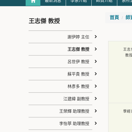
最新消息
學系介紹
師資介紹
系所
首頁
師
王志傑 教授
謝伊婷 主任
王志傑 教授
王志
教
呂世伊 教授
蘇平貴 教授
林彥多 教授
江建緯 副教授
王榮輝 助理教授
學經
李怡葶 助理教授