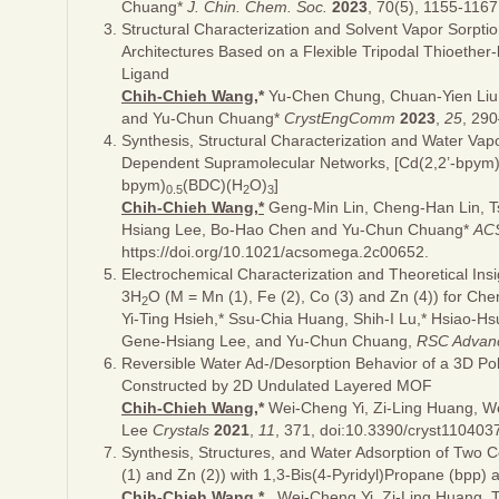
Chuang*
J. Chin. Chem. Soc.
2023
, 70(5), 1155-1167
Structural Characterization and Solvent Vapor Sorpt
Architectures Based on a Flexible Tripodal Thioether
Ligand
Chih-Chieh Wang,
*
Yu-Chen Chung, Chuan-Yien Liu
and Yu-Chun Chuang*
CrystEngComm
2023
,
25
, 290
Synthesis, Structural Characterization and Water Vap
Dependent Supramolecular Networks, [Cd(2,2’-bpym
bpym)
(BDC)(H
O)
]
0.5
2
3
Chih-Chieh Wang,*
Geng-Min Lin, Cheng-Han Lin, T
Hsiang Lee, Bo-Hao Chen and Yu-Chun Chuang*
AC
https://doi.org/10.1021/acsomega.2c00652.
Electrochemical Characterization and Theoretical Ins
3H
O (M = Mn (1), Fe (2), Co (3) and Zn (4)) for Che
2
Yi-Ting Hsieh,* Ssu-Chia Huang, Shih-I Lu,* Hsiao-
Gene-Hsiang Lee, and Yu-Chun Chuang,
RSC Advan
Reversible Water Ad-/Desorption Behavior of a 3D P
Constructed by 2D Undulated Layered MOF
Chih-Chieh Wang,
*
Wei-Cheng Yi, Zi-Ling Huang, W
Lee
Crystals
2021
,
11
, 371, doi:10.3390/cryst110403
Synthesis, Structures, and Water Adsorption of Two C
(1) and Zn (2)) with 1,3-Bis(4-Pyridyl)Propane (bpp)
Chih-Chieh Wang,
*
, Wei-Cheng Yi, Zi-Ling Huang, 