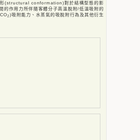
ctural conformation)對於結構型態的影
間的作用力所伴隨客體分子高溫脫附/低溫吸附的
CO
)吸附能力、水蒸氣的吸脫附行為及其他衍生
2