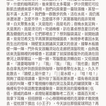
字，什麼約翰瑪莉的，後來實在太多霉菌，伊沙貝爾尼可拉
斯凱吉通通來還不夠用。我們向房東要一臺除濕機，蒸發一
股不滿。太濕了，我們像一群散步的魚，活在水底。 雨仍舊
淅瀝淅瀝，怎麼不停、怎麼還不停？其實基隆的雨非常規
律。白天聚集水氣，天是陰的、雨是毛的；夜晚水氣足夠，
天是黑的、雨是滂沱的。吃過晚餐，趴在書桌想念夏日的老
鷹及驕傲的太陽，它們那裡去了？想到腦袋滿足，就開始讀
書。背背范希文生平再算算拋物線圖表，無視參考書因水氣
而生出的怪味、隔壁室友朗誦英文課文的音波，撞擊木板牆
壁一陣一陣、門外有女孩輪流站在走廊把濕髮吹乾，由熱風
送來洗髮精裡的檸檬香。若讀累了就探頭看窗外的雨滴在田
寮河上跳華爾茲，一圈一圈。等腦漿能流轉自如，又低頭讀
書。『誰要喝咖啡？』『我』『我』『我』『我也要』我們
各自拿馬克杯到廚房飲熱咖啡，咖啡香聚在水氣上，久久不
能散去。『牆壁上是什麼？』『││是水蛭。』『哇！哇！』
鬧夠了還是得讀書，窗外除了落雨淅瀝淅瀝，還有巷底孩童
尖銳的叫聲、樓下電視機吵雜的哭泣及莫名的罐頭笑聲、耳
機裡有空中英語教室廣播聲音、鄰居男孩的窗檯傳來│伍
佰，挪威的森林，桌燈貼著距離聯考二百天，還兩百天呢。
我拿下耳機，扭扭脖頸，小心移開棉被裡的克潮寧才敢爬進
去，從枕頭下摸出《小王子》，今天該往那個星球拜訪？再