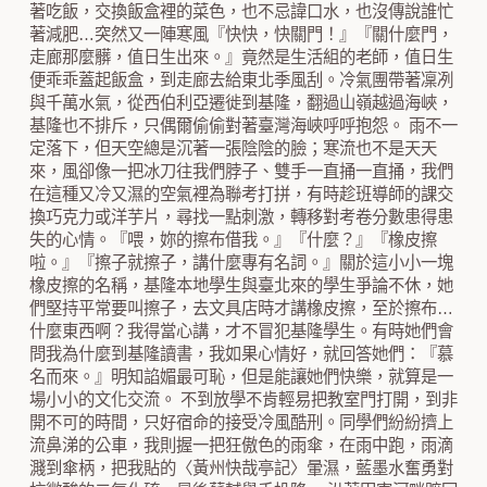
著吃飯，交換飯盒裡的菜色，也不忌諱口水，也沒傳說誰忙
著減肥…突然又一陣寒風『快快，快關門！』『關什麼門，
走廊那麼髒，值日生出來。』竟然是生活組的老師，值日生
便乖乖蓋起飯盒，到走廊去給東北季風刮。冷氣團帶著凜冽
與千萬水氣，從西伯利亞遷徙到基隆，翻過山嶺越過海峽，
基隆也不排斥，只偶爾偷偷對著臺灣海峽呼呼抱怨。 雨不一
定落下，但天空總是沉著一張陰陰的臉；寒流也不是天天
來，風卻像一把冰刀往我們脖子、雙手一直捅一直捅，我們
在這種又冷又濕的空氣裡為聯考打拼，有時趁班導師的課交
換巧克力或洋芋片，尋找一點刺激，轉移對考卷分數患得患
失的心情。『喂，妳的擦布借我。』『什麼？』『橡皮擦
啦。』『擦子就擦子，講什麼專有名詞。』關於這小小一塊
橡皮擦的名稱，基隆本地學生與臺北來的學生爭論不休，她
們堅持平常要叫擦子，去文具店時才講橡皮擦，至於擦布…
什麼東西啊？我得當心講，才不冒犯基隆學生。有時她們會
問我為什麼到基隆讀書，我如果心情好，就回答她們：『慕
名而來。』明知諂媚最可恥，但是能讓她們快樂，就算是一
場小小的文化交流。 不到放學不肯輕易把教室門打開，到非
開不可的時間，只好宿命的接受冷風酷刑。同學們紛紛擠上
流鼻涕的公車，我則握一把狂傲色的雨傘，在雨中跑，雨滴
濺到傘柄，把我貼的〈黃州快哉亭記〉暈濕，藍墨水奮勇對