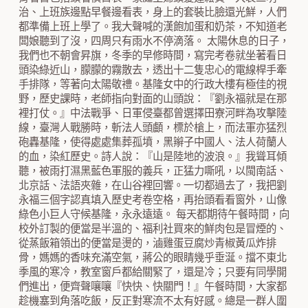
治、上班族邊點早餐邊看表，身上的套裝比臉還光鮮，人們
都準備上班上學了。我大聲喊的漢飽加蛋和奶茶，不知道老
闆娘聽到了沒，四周只有雨水不停滴落。 太陽休息的日子，
我們也不朝會昇旗，冬季的早修時間，寫完考卷就坐著看日
頭染綠近山，朦朦的霧散去，透出十二隻忠心的電線桿手牽
手排隊，等著向太陽敬禮。基隆女中的行政大樓有極佳的視
野，歷史課時，老師指向對面的山頭說：『劉永福就是在那
裡打仗。』中法戰爭、日軍侵臺都曾選擇田寮河畔為攻擊陸
線，臺灣人戰勝時，斬法人頭顱，標於槍上，而法軍亦猛烈
砲轟基隆，使得處處集葬孤墳，黑辮子中國人、法人荷蘭人
的血，染紅歷史。詩人說：『山是陸地的波浪。』我聳耳傾
聽，被雨打濕黑藍色軍服的義兵，正猛力嘶吼，以閩南話、
北京話、法語夾雜，在山谷裡回響。一切都過去了，我把劉
永福三個字認真填入歷史考卷空格，再抬頭看看窗外，山像
綠色小巨人守候基隆，永永遠遠。 每天都期待午餐時間，向
校外訂製的便當是半溫的、福利社買來的鮮肉包是冒煙的、
從蒸飯箱領出的便當是燙的，滷雞蛋豆腐炒青椒黃瓜炸排
骨，媽媽的香味充滿空氣，蔣公的眼睛幾乎垂涎。擋不東北
季風的寒冷，教室窗戶都給關緊了，還是冷；只要有同學開
們進出，便齊聲嚷嚷『快快、快關門！』午餐時間，大家都
趁機塞到角落吃飯，反正對寒流不太有好感。總是一群人圍