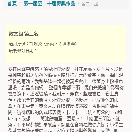
首頁
第一屆至二十屆得獎作品
第二十屆
散文組 第三名
適用身份：
許婉姿〈落雨，淅瀝淅瀝〉
最後修訂日期：
我在雨聲中醒來，聽見淅瀝淅瀝，打在屋簷、灰瓦片、冷氣
機棚架和鄰居男孩的窗檯。時針指向六的數字，像一顆睡眼
惺忪的雨滴，我和基隆一起從被窩裡爬出，帶著身上粉橘色
溫暖，對黑夜鞠躬。 整個冬季都下雨，像白光低緩的歌聲從
雲層瀉下，淫淫纏繞。我刷牙、穿衣、整理書包、套上皮
鞋，都配合它的韻律，淅瀝淅瀝；然後握一把寂寞色的雨
傘，在雨中走，英文片語在嘴裡反復跳躍，舌根舌面齒中
間，彷彿瞎眼的舊式印表機，卡卡卡，卡紙。可惡的t、d和
k、g，我想。 『蔥油餅加蛋、豆漿。』『總匯三明治、紅
茶。』雨傘都擠進早餐店，熱量在食物裡做健康操；小學生
背著書包抬頭看價目表、家庭主婦頭髮蓬鬆買一大袋三明