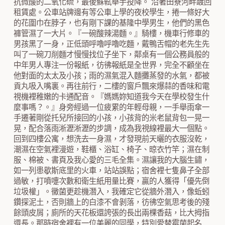
抗微酸的二氧化硫，最後蘇軾舉手投降。 沿著田寮河畔踱回
租賃處。公車站牌邊有等公車上學的夜校學生，捲一條好大
的花圍巾在脖子，也有剛下課的基隆中學男生，他們的黑色
褲管濕了一大片。『一碗酸辣湯麵。』騎樓，機車行修車的
男孩黑了一身，正低頭呼嚕呼嚕吃麵，戴鴨舌帽的老先生先
叫了一碗刀削麵才慢慢找位子坐下，鄰桌有一個公務員般的
中年男人專注一份報紙，彷彿報紙是全世界，完全不顧坐在
他對面的太太及小孩；雨的濕氣混入麵攤蒸發的水氣，都被
貢丸吸入嘴裏。再往前行，二樓的窗戶飄來爆蒜的香味和電
視機裡稚嫩的卡通配音。『媽媽妳知道我今天在學校發生什
麼事嗎？。』身旁經過一位疲累的年輕母親，一手舉雨傘一
手遷著剛從托兒所接回的小孩，小孩背的米老鼠背包一晃一
晃，配合落雨淅瀝淅瀝的步調，成為我視線裡最大一個點。
回到四樓公寓，想洗去一身濕，才發現前天曬的衣服沒乾，
潮濕在空氣裡漫遊，鞋櫃、浴缸、椅子、晾衣竹竿；濕在制
服、棉被、書頁及我心愛的三毛全集。濕讓我的大腦生鏽，
如一列患歇斯底里的火車，站站誤點；宿舍裡七隻鼻子全部
過敏，打噴嚏次數和衛生紙用量比賽，贏的人獲得「優先倒
垃圾權」。黴菌更趁機潛入，我確定它從牆外潛入，像蚯蚓
鑽探泥土，否則牆上的白漆不會剝落，彷彿空氣思考後的殘
餘頭皮屑；廁所的天花板還誇張的長出兩棵香菇，比大拇指
還長。那時宿舍裡有一位美麗的同學，特別愛替霉菌起名