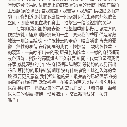
年後的黃金宮殿 憂鬱是上鎖的衣櫥(寂寞的時間) 情節在搖椅
上昏厥(滴答滴答) 當我閱讀，我書寫，我背誦 橫越陰影而奔
馳，而你知道 那其實多麼像一則悲劇 即使生命的外殼依舊
堅硬，即使 微風在我們身上，拍擊出一段段鏗鏘的笑聲
二：在妳的房間裡 妳離去後，把整個季節都帶走 讓遠方的
候鳥遷徙，運來 瑣碎無味的一生。原來我的華麗 僅是零散
地被一則謊言編成 不停被抹去的筆跡，暗自隱喻 背光的憂
鬱，無性的哀傷 在房間裡的我們，輕撫傷口 親吻輕輕垂下
的羽翼，一首哼不出來的歌 還是能夠懷念，一樣的身體裡面
夜色沉降，燙熟的節慶煙火不久就要 綻開，代替流星讓我們
許願 感覺溼熱的宇宙在身體裡陣陣爆裂 等待妳的心房衝出
花朵 等待妳的眼眸綻滿蝴蝶 沒有什麼事物，比進入妳的骨
骸 還要更具意義 我們都知道的是，最美麗的已經落幕 在妳
的房間在妳裡面 默默祈禱，在遙遠的明天以後 在遺忘到來
以前 將剩下一點點虛無的年歲 寫成日記：「如何將一顆難
以入口的鹹鹽 擁抱一整片海洋， 請重新再敘述一次好
嗎？」