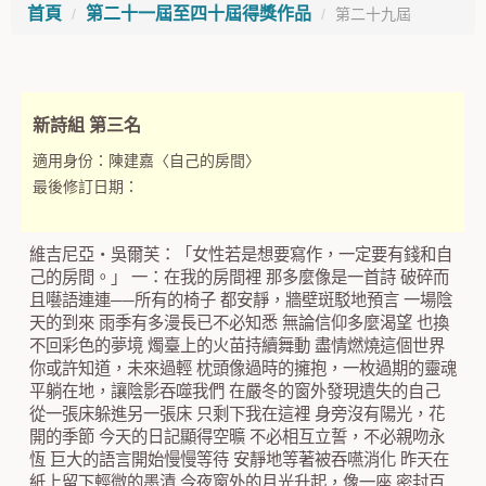
首頁
第二十一屆至四十屆得獎作品
第二十九屆
新詩組 第三名
適用身份：
陳建嘉〈自己的房間〉
最後修訂日期：
維吉尼亞‧吳爾芙：「女性若是想要寫作，一定要有錢和自
己的房間。」 一：在我的房間裡 那多麼像是一首詩 破碎而
且囈語連連──所有的椅子 都安靜，牆壁斑駁地預言 一場陰
天的到來 雨季有多漫長已不必知悉 無論信仰多麼渴望 也換
不回彩色的夢境 燭臺上的火苗持續舞動 盡情燃燒這個世界
你或許知道，未來過輕 枕頭像過時的擁抱，一枚過期的靈魂
平躺在地，讓陰影吞噬我們 在嚴冬的窗外發現遺失的自己
從一張床躲進另一張床 只剩下我在這裡 身旁沒有陽光，花
開的季節 今天的日記顯得空曠 不必相互立誓，不必親吻永
恆 巨大的語言開始慢慢等待 安靜地等著被吞嚥消化 昨天在
紙上留下輕微的墨漬 今夜窗外的月光升起，像一座 密封百