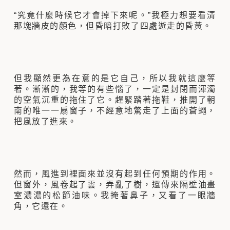
“究竟什麼時候它才會掉下來呢。”我極力想要看清
那塊牆皮的顏色，但昏暗打敗了四處遊走的昏黃。
但我顯然更為在意的是它自己，所以我就這麼等
著。漸漸的，我等的有些惱了，一定是封閉而渾濁
的空氣沉重的拖住了它。趕緊踏著拖鞋，推開了朝
南的唯一一扇窗子，不經意地驚走了上面的蒼蠅，
把風放了進來。
然而，風進到裡面來並沒有起到任何預期的作用。
但窗外，風卷起了雲，弄亂了樹，還傳來隔壁油畫
室濃濃的松節油味。我掩著鼻子，又看了一眼牆
角，它還在。