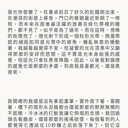
我也快發黴了。在書桌前忍了好久的肚餓爬出家，
在潮濕的街道上尋食。門口的餐館最近新飼了一條
狗，而本來在雨後最活躍的放養在綠化帶裡的雞
們，都不見了。似乎是為了過年。而在這時，傍晚
的街燈亮了，燈光射下形成一個柱形光帶，微風帶
起的細雨如同是光帶中的遊魚，雜亂無章的攪動
著，我越看越覺得不安。但凝實的光在漆黑中又顯
得那麼的安詳而悠閒，這不算是光本身給我的感
覺，但這光只會在黑夜降臨。因此，以後我對路燈
的感覺也是那麼的矛盾，到底我是喜歡光，還是黑
夜呢。
房間裡的我還是沒有拿起畫筆。窗外雨下著，窗開
著，樓下的環形水泥植樹台還是那麼的默默無聞的
不起眼，冷冰冰的打斷我讓它倒塌的念頭。我回過
頭去看牆皮，還是那麼的搖搖欲墜，每個看到的人
都覺得它應該在10秒鐘之前就落下來了。但它沒