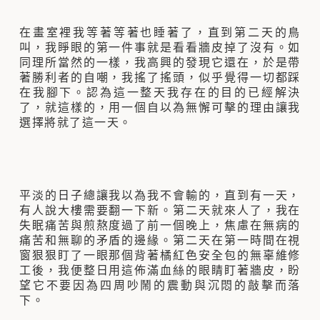
在畫室裡我等著等著也睡著了，直到第二天的鳥
叫，我睜眼的第一件事就是看看牆皮掉了沒有。如
同理所當然的一樣，我高興的發現它還在，於是帶
著勝利者的自嘲，我搖了搖頭，似乎覺得一切都踩
在我腳下。認為這一整天我存在的目的已經解決
了，就這樣的，用一個自以為無懈可擊的理由讓我
選擇將就了這一天。
平淡的日子總讓我以為我不會輸的，直到有一天，
有人說大樓需要翻一下新。第二天就來人了，我在
失眠痛苦與煎熬度過了前一個晚上，焦慮在無病的
痛苦和無聊的矛盾的邊緣。第二天在第一時間在視
窗狠狠盯了一眼那個背著橘紅色安全包的無辜維修
工後，我便整日用這佈滿血絲的眼睛盯著牆皮，盼
望它不要因為四周吵鬧的震動與沉悶的敲擊而落
下。