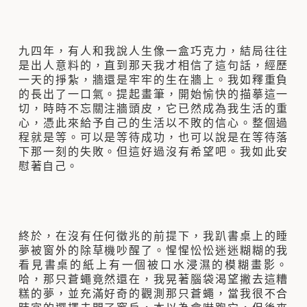
九四年，有人和我說人生像一盒巧克力，結局往往
是出人意料的，直到那天我才相信了這句話，經歷
一天的掙紮，牆還是牢牢的生在牆上。我如釋重負
的長出了一口氣。提起畫筆，開始愉快的描摹這一
切，時時不忘關注牆頭皮，它已然成為我生活的重
心，憑此來給予自己的生活以不敗的信心。整個過
程就是等。可以是等待成功，也可以說是在等待落
下那一刻的失敗。但這好過沒有希望吧。我如此安
慰著自己。
終於，在沒有任何徵兆的前提下，我趴書桌上的睡
夢被窗外的除草機吵醒了。惺惺忪忪迷迷糊糊的我
看見書桌的紙上有一個被口水浸濕的模糊畫影。
哈，那只蒼蠅竟然還在，我晃著腦袋渴望撇去這糟
糕的夢，並充滿好奇的觀測那只蒼蠅，當我很不合