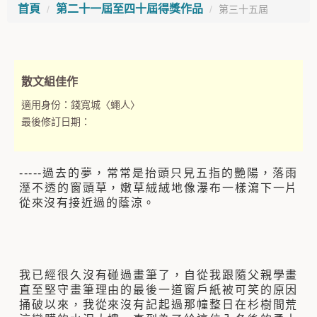
首頁
第二十一屆至四十屆得獎作品
第三十五屆
散文組佳作
適用身份：
錢寬城〈蠅人〉
最後修訂日期：
-----過去的夢，常常是抬頭只見五指的艷陽，落雨
溼不透的窗頭草，嫩草絨絨地像瀑布一樣瀉下一片
從來沒有接近過的蔭涼。
我已經很久沒有碰過畫筆了，自從我跟隨父親學畫
直至堅守畫筆理由的最後一道窗戶紙被可笑的原因
捅破以來，我從來沒有記起過那幢整日在杉樹間荒