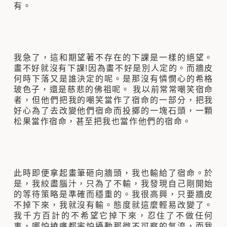
有。
我急了，這和期望著不存在的下課是一樣的絕望。
畫不好就沒有下課!因為畫不好是別人定的。而牆皮
何時下落又是誰決定的呢。是那沒有憐憫心的希格
玻色子，還是慈悲的佛祖呢。 我以前常常嘲笑宿命
者，但他們把我的嘲笑當作了宿命的一部分，把我
好心為了去改變他們宿命而投擲的一塊石頭，一顆
松果當作宿命，甚至把我也當作他們的宿命。
此時即便拿起畫筆砸向牆頭，我也輸給了宿命。於
是，我絞盡腦汁，只為了不輸，我發現自己剛開始
的等待策略是準確而穩重的。我很高興，只要牆皮
不掉下來，我就沒有輸。態度就這麼輕易改變了。
我千方百計的不希望它掉下來，忍住了不做任何
事，哪怕撓癢都害怕擾動那微不可察的氣流，而我