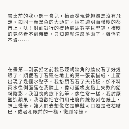
書桌前的我小憩一會兒，抬頭發現蒼蠅還是沒有飛
走。如同一顆黑色的大頭釘，插在透明而模糊的都
市上。呔！對面銀行的樓頂羅馬數字巨型鐘，模糊
的竟然看不到時間，只知道就這麼落雨了，難怪它
不肯······
在畫第二副素描之前我已經朝牆角的牆皮看了好幾
眼了。順便看了看飄在地上的第一張素描紙，上面
出現了幾個水點子。我抬頭看看了天花板，卻不料
雨水從側面落在我臉上，像可塑橡皮黏上失敗的鉛
粉陰影。我沮喪的放下鉛筆，像往常一樣，我討厭
塑造蘋果，我喜歡把它們用乾脆的線條刻在紙上，
抹上幾筆，讓人們去想像它是鮮豔可口還是乾枯皺
巴，或者和眼前的一樣，黴到發綠。