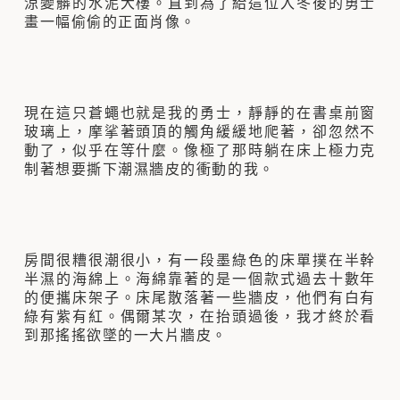
涼變髒的水泥大樓。直到為了給這位入冬後的勇士
畫一幅偷偷的正面肖像。
現在這只蒼蠅也就是我的勇士，靜靜的在書桌前窗
玻璃上，摩挲著頭頂的觸角緩緩地爬著，卻忽然不
動了，似乎在等什麼。像極了那時躺在床上極力克
制著想要撕下潮濕牆皮的衝動的我。
房間很糟很潮很小，有一段墨綠色的床單撲在半幹
半濕的海綿上。海綿靠著的是一個款式過去十數年
的便攜床架子。床尾散落著一些牆皮，他們有白有
綠有紫有紅。偶爾某次，在抬頭過後，我才終於看
到那搖搖欲墜的一大片牆皮。