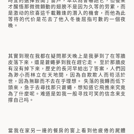
時宜的選擇去開了窗戶，本以為會嚇跑它，但後來
才醒悟那微微顫動的翅膀不是因为久等的劳累，而
是激动的欣喜這千載難逢的潛入的機會，而他為此
等待的代价是花去了他入冬後屈指可數的一個夜
晚。
其實到現在我都在疑問那天晚上是我夢到了在等牆
皮落下來，還是蒼蠅夢到我在趕它走。 至於那牆皮
有沒有掉下來，歷史的長河早給出了答案，人們因
為渺小而林立在天地間，因為自欺欺人而苟活於
世，因為無聊而不去在乎理想。 失落的我轉而低下
頭來，急于去尋找那只蒼蠅，想知道它飛進來究竟
為了什麼呢。难道是如我一般寻找可笑的信念来支
撑自己吗。
當我在家另一邊的餐房的窗上看到他疲倦的屍體