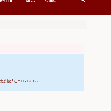
格廠商名單
財產資訊
松怡廳
核請准單1121201.odt