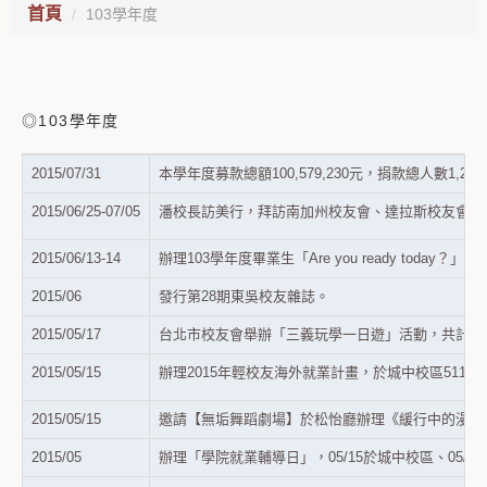
首頁
103學年度
◎103學年度
2015/07/31
本學年度募款總額
100,579,230
元，捐款總人數
1,295
2015/06/25-07/05
潘校長訪美行，拜訪南加州校友會、達拉斯校友會、
2015/06/13-14
辦理
103
學年度畢業生「
Are you ready today
？」活
2015/06
發行第
28
期東吳校友雜誌。
2015/05/17
台北市校友會舉辦「三義玩學一日遊」活動，共計
48
2015/05/15
辦理
2015
年輕校友海外就業計畫，於城中校區
5117
2015/05/15
邀請【無垢舞蹈劇場】於松怡廳辦理《緩行中的漫舞
2015/05
辦理「學院就業輔導日」，05/15於城中校區、05