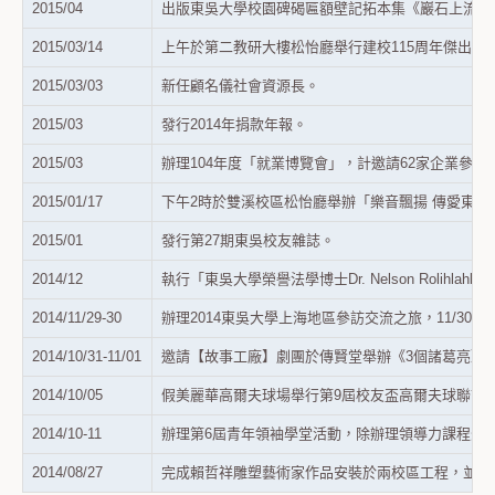
2015/04
出版東吳大學校園碑碣匾額壁記拓本集《巖石上流淌
2015/03/14
上午於第二教研大樓松怡廳舉行建校
115
周年傑出校
2015/03/03
新任顧名儀社會資源長。
2015/03
發行
2014
年捐款年報。
2015/03
辦理
104
年度「就業博覽會」，計邀請
62
家企業參加
2015/01/17
下午
2
時於雙溪校區松怡廳舉辦「樂音飄揚 傳愛東吳
-
2015/01
發行第
27
期東吳校友雜誌。
2014/12
執行「東吳大學榮譽法學博士
Dr. Nelson Rolihlahla 
2014/11/29-30
辦理
2014
東吳大學上海地區參訪交流之旅，
11/30
假
2014/10/31-11/01
邀請【故事工廠】劇團於傳賢堂舉辦《
3
個諸葛亮》
2014/10/05
假美麗華高爾夫球場舉行第
9
屆校友盃高爾夫球聯誼
2014/10-11
辦理第
6
屆青年領袖學堂活動，除辦理領導力課程外
2014/08/27
完成賴哲祥雕塑藝術家作品安裝於兩校區工程，並於