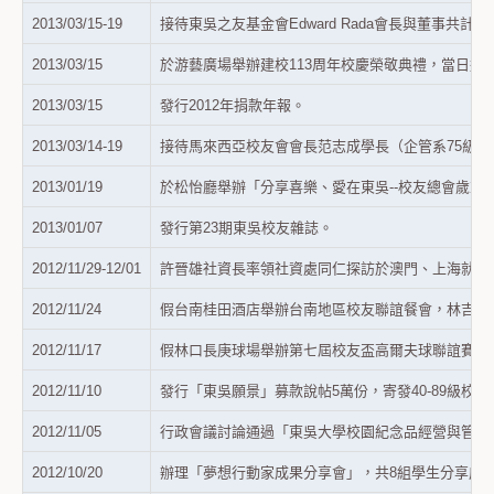
2013/03/15-19
接待東吳之友基金會
Edward Rada
會長與董事共計
6
2013/03/15
於游藝廣場舉辦建校
113
周年校慶榮敬典禮，當日近
1
2013/03/15
發行
2012
年捐款年報。
2013/03/14-19
接待馬來西亞校友會會長范志成學長（企管系
75
級）
2013/01/19
於松怡廳舉辦「分享喜樂、愛在東吳
--
校友總會歲末
2013/01/07
發行第
23
期東吳校友雜誌。
2012/11/29-12/01
許晉雄社資長率領社資處同仁探訪於澳門、上海就業
2012/11/24
假台南桂田酒店舉辦台南地區校友聯誼餐會，林吉祥
2012/11/17
假林口長庚球場舉辦第七屆校友盃高爾夫球聯誼賽，
2012/11/10
發行「東吳願景」募款說帖
5
萬份，寄發
40-89
級校友
2012/11/05
行政會議討論通過「東吳大學校園紀念品經營與管理
2012/10/20
辦理「夢想行動家成果分享會」，共
8
組學生分享成