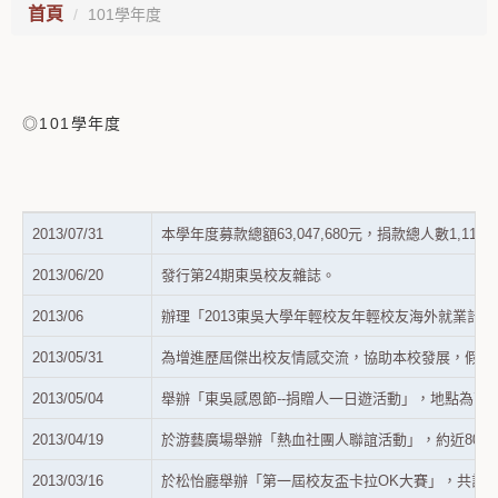
首頁
101學年度
◎101學年度
2013/07/31
本學年度募款總額
63,047,680
元，捐款總人數
1,116
2013/06/20
發行第
24
期東吳校友雜誌。
2013/06
辦理「
2013
東吳大學年輕校友年輕校友海外就業計畫
2013/05/31
為增進歷屆傑出校友情感交流，協助本校發展，假台
2013/05/04
舉辦「東吳感恩節
--
捐贈人一日遊活動」，地點為苗
2013/04/19
於游藝廣場舉辦「熱血社團人聯誼活動」，約近
80
位
2013/03/16
於松怡廳舉辦「第一屆校友盃卡拉
OK
大賽」，共計
3