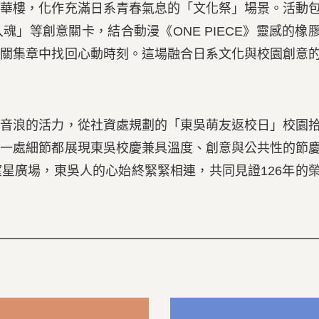
樓，化作充滿日系青春氣息的「文化祭」場景。活動
」等創意關卡，結合動漫《ONE PIECE》靈感的橡
闖關集章中找回心動時刻。這場融合日系文化與校園創意
浪的活力，從社資處規劃的「東吳萌友返校日」校園
每一處細節都展現東吳校慶兼具溫度、創意與公共性的節
星廣場，東吳人的心始終緊緊相連，共同見證126年的