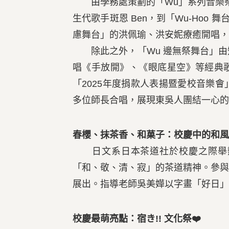
由學務處策劃的「Wu」系列音樂祭
生代歌手斑恩 Ben，到「Wu-Hoo
慮舞台」的洪佩瑜、洪安妮療癒開唱，
除此之外，「Wu 邊無祭舞台」由
唱《手放開》、《眼底星空》等經典
「2025年度捐款人表揚暨愛校音樂
多位師長合唱，展現東吳人團結一心的
春櫻、抹茶香、和菓子：校慶中的和風
日文系日本茶道社於校慶之際舉辦
「和、敬、清、寂」的茶道精神。參
展出。指導老師吳美嬅以字畫「好日」
校慶最萌亮點：宿き!! 文化祭❤️