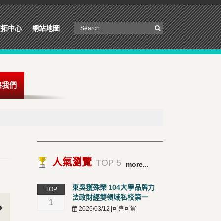
資拓中心
網站地圖
絡我們
人氣瀏覽
TOP 5
more...
東吳獲殊榮 104大學品牌力
TOP
法政財經雙領域私校第一
1
2026/03/12 |可喜可賀
t