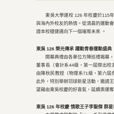
東吳大學建校 126 年校慶於115
與海內外校友的熱情。從清晨的運動
證本校穩健邁向下一個璀璨未來 。
東吳 126 榮光傳承 躍動青春運動盛典
開幕典禮由各單位方陣巡禮揭幕，展
董事長（會計系44級，第一屆傑出
由陳秋民教授（物理系71級，第六
此外，特別舉辦羽球新星活動，邀請
望藉由東吳校慶的好喜氣，延續奧運奪
東吳 126 年校慶 情歌王子李聖傑 群