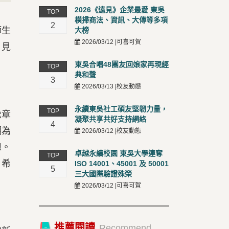
2026《遠見》企業最愛 東吳
TOP
橫掃商法、資訊、大傳等多項
2
師生
大榜
2026/03/12 |可喜可賀
，見
東吳合唱48團友回娘家再現經
TOP
典和聲
3
2026/03/13 |校友動態
永續東吳社工碩友堅韌力量，
TOP
松章
凝聚共享共好支持網絡
4
潮為
2026/03/12 |校友動態
熄。
卓越永續校園 東吳大學連奪
TOP
，希
ISO 14001、45001 及 50001
5
三大國際驗證殊榮
2026/03/12 |可喜可賀
推薦閱讀
Recommend