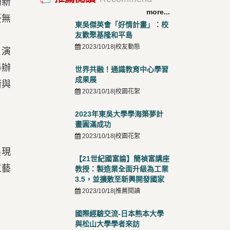
的新
more...
憂無
東吳傑英會「好情計畫」：校
友歡聚基隆和平島
2023/10/18|校友動態
，演
舉辦
世界共融！通識教育中心學習
成果展
銜與
2023/10/18|校園花絮
2023年東吳大學學海築夢計
畫圓滿成功
2023/10/18|校園花絮
展現
【21世紀國富論】簡禎富講座
工藝
教授：製造業全面升級為工業
3.5，並擴散至新興開發國家
2023/10/18|推薦閱讀
國際經驗交流-日本熊本大學
與松山大學學者來訪