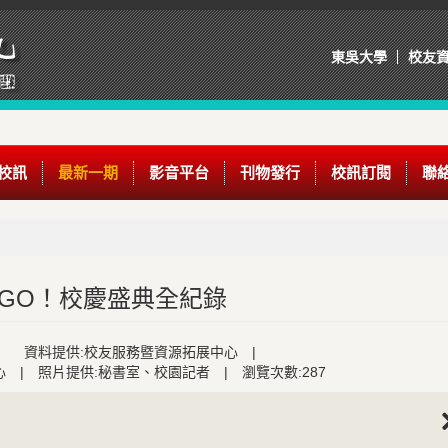
東吳大學
校友
校訊
最新一期
影音平台
刊物發行
校訊訂閱
聯
力GO！校慶盛典全紀錄
資料提供:校友服務暨資源拓展中心
|
心
|
照片提供:秘書室、校園記者
|
瀏覽次數:287
Nex