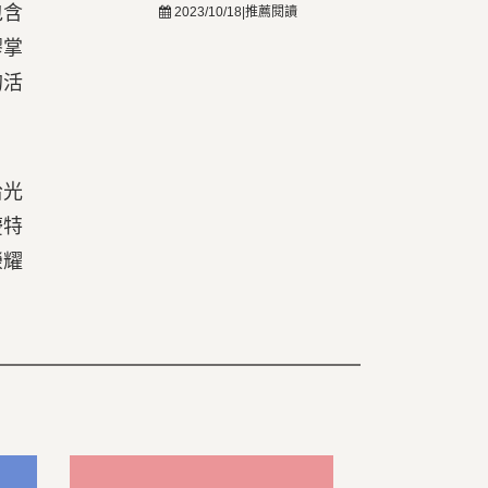
包含
2023/10/18|推薦閱讀
膠掌
的活
拾光
慶特
榮耀