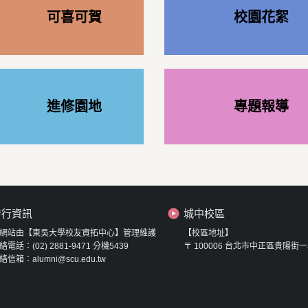
可喜可賀
校園花絮
進修園地
專題報導
發行資訊
城中校區
網站由【東吳大學校友資拓中心】管理維護
【校區地址】
絡電話：(02) 2881-9471 分機5439
〒 100006 台北市中正區貴陽街一
絡信箱：alumni@scu.edu.tw