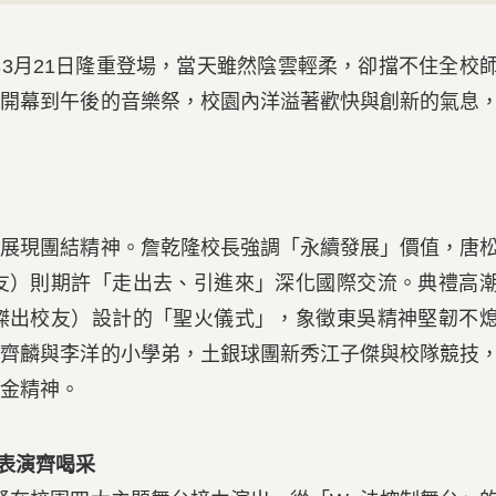
年3月21日隆重登場，當天雖然陰雲輕柔，卻擋不住全校
會開幕到午後的音樂祭，校園內洋溢著歡快與創新的氣息
現團結精神。詹乾隆校長強調「永續發展」價值，唐
校友）則期許「走出去、引進來」深化國際交流。典禮高
屆傑出校友）設計的「聖火儀式」，象徵東吳精神堅韌不
王齊麟與李洋的小學弟，土銀球團新秀江子傑與校隊競技
金精神。
星表演齊喝采