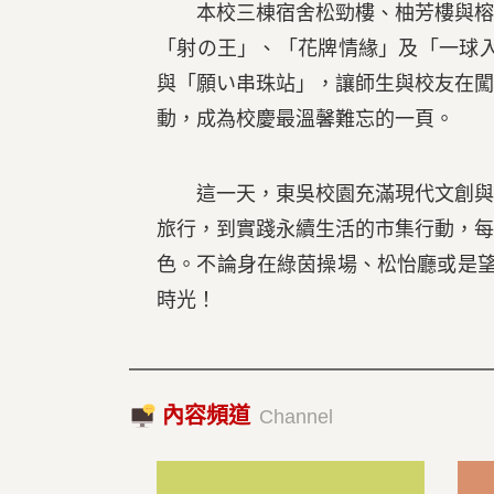
本校三棟宿舍松勁樓、柚芳樓與榕華
「射の王」、「花牌情緣」及「一球入魂
與「願い串珠站」，讓師生與校友在
動，成為校慶最溫馨難忘的一頁。
這一天，東吳校園充滿現代文創與音
旅行，到實踐永續生活的市集行動，
色。不論身在綠茵操場、松怡廳或是望
時光！
內容頻道
Channel