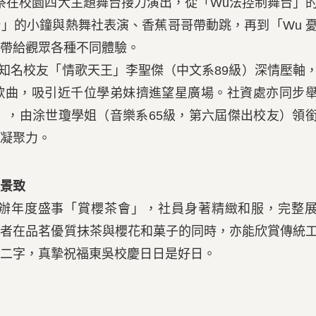
在校園四大主題舞台接力演出，從「Wu法控制舞台」
 舞台」的小鐘與熱舞社表演、香蕉哥哥帶動跳，再到「Wu 
帶給觀眾各種不同體驗。
知名校友「情歌天王」李聖傑（中文系89級）深情壓軸
歌曲，吸引近千位學弟妹擠進望星廣場。社資處亦同步
會」，由涂世瓊學姐（音樂系65級，第六屆傑出校友）領
凝聚力。
景致
年度盛事「賞櫻茶會」，社員身著精緻和服，完整
與者在品茗優質抹茶與櫻花和菓子的同時，亦能欣賞傳統
二字，真摯祝福東吳校慶日日是好日。