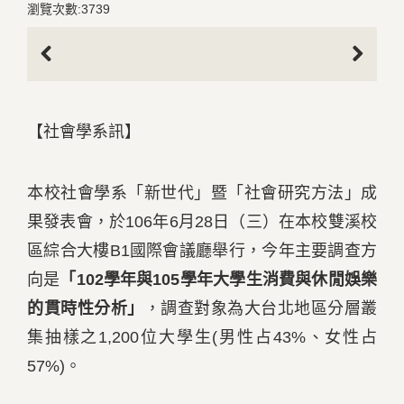
瀏覽次數:3739
Previous
Next
【社會學系訊】
本校社會學系「新世代」暨「社會研究方法」成
果發表會，於106年6月28日（三）在本校雙溪校
區綜合大樓B1國際會議廳舉行，今年主要調查方
向是
「
102
學年與
105
學年大學生消費與休閒娛樂
的貫時性分析」
，調查對象為大台北地區分層叢
集抽樣之1,200位大學生(男性占43%、女性占
57%)。