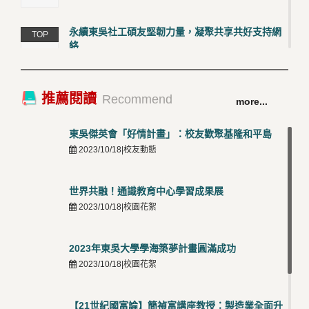
永續東吳社工碩友堅韌力量，凝聚共享共好支持網
TOP
絡
4
2026/03/12 |校友動態
卓越永續校園 東吳大學連奪 ISO 14001、45001 及
TOP
推薦閱讀
Recommend
more...
50001三大國際驗證殊榮
5
2026/03/12 |可喜可賀
東吳傑英會「好情計畫」：校友歡聚基隆和平島
2023/10/18|校友動態
世界共融！通識教育中心學習成果展
2023/10/18|校園花絮
2023年東吳大學學海築夢計畫圓滿成功
2023/10/18|校園花絮
【21世紀國富論】簡禎富講座教授：製造業全面升