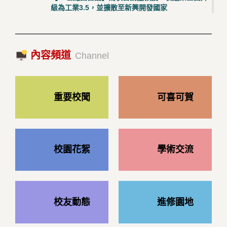
級為工業3.5，並擴散至新興開發國家
2023/10/18|推薦閱讀
國際經驗交流-日本熊本大學與松山大學學者來訪
內容頻道
2023/10/18|推薦閱讀
Channel
重要校聞
可喜可賀
校園花絮
學術交流
校友動態
進修園地