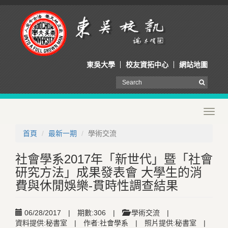
東吳大學
校友資拓中心
網站地圖
Toggl
navig
首頁
最新一期
學術交流
社會學系2017年「新世代」暨「社會
研究方法」成果發表會 大學生的消
費與休閒娛樂-貫時性調查結果
06/28/2017
|
期數:306
|
學術交流
|
資料提供:秘書室
|
作者:社會學系
|
照片提供:秘書室
|