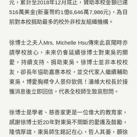
元，累計至2018年12月底止，贊助本校金額已達
516萬美金(新臺幣約1億6,646萬7,986元)，為目
前對本校捐助最多的校外非校友組織機構。
徐博士之夫人Mrs. Michelle Hsu傳來此哀聞時亦
請學校放心，未來仍會延續徐博士對東吳的關
愛，持續支持、捐助東吳。徐博士並非本校校
友，卻長年協助嘉惠本校，並交代家人繼續輔助
東吳，博愛胸襟令人景仰欽佩！潘維大校長於接
獲消息後立即回信，代表全校師生致哀慰問。
徐博士是學者、慈善家更是一位偉大的教育家，
感謝徐博士近20年對東吳不間斷的愛護及鼓勵，
隆情厚誼，東吳師生銘記在心，哲人其萎，願徐