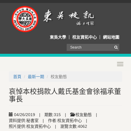
東吳大學
校友資拓中心
網站地圖
Toggl
navig
首頁
最新一期
校友動態
哀悼本校捐款人戴氏基金會徐福承董
事長
04/26/2019
|
期數:315
|
校友動態
|
資料提供:秘書室
|
作者:校友資拓中心
|
照片提供:校友資拓中心
|
瀏覽次數:4062