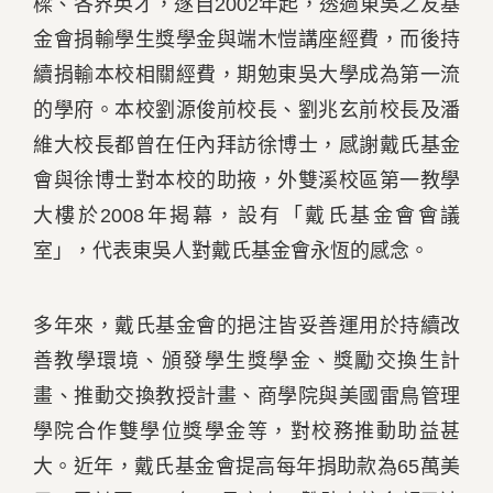
樑、各界英才，遂自2002年起，透過東吳之友基
金會捐輸學生獎學金與端木愷講座經費，而後持
續捐輸本校相關經費，期勉東吳大學成為第一流
的學府。本校劉源俊前校長、劉兆玄前校長及潘
維大校長都曾在任內拜訪徐博士，感謝戴氏基金
會與徐博士對本校的助掖，外雙溪校區第一教學
大樓於2008年揭幕，設有「戴氏基金會會議
室」，代表東吳人對戴氏基金會永恆的感念。
多年來，戴氏基金會的挹注皆妥善運用於持續改
善教學環境、頒發學生獎學金、獎勵交換生計
畫、推動交換教授計畫、商學院與美國雷鳥管理
學院合作雙學位獎學金等，對校務推動助益甚
大。近年，戴氏基金會提高每年捐助款為65萬美