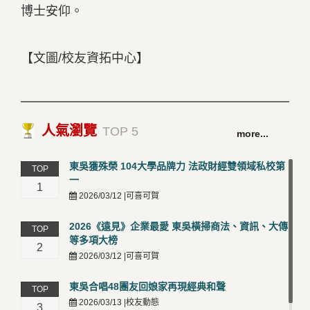
博士安仰。
【文圖/校友資拓中心】
人氣瀏覽
TOP 5
more...
東吳獲殊榮 104大學品牌力 法政財經雙領域私校第
TOP
一
1
2026/03/12 |可喜可賀
2026《遠見》企業最愛 東吳橫掃商法、資訊、大傳
TOP
等多項大榜
2
2026/03/12 |可喜可賀
東吳合唱48團友回娘家再現經典和聲
TOP
2026/03/13 |校友動態
3