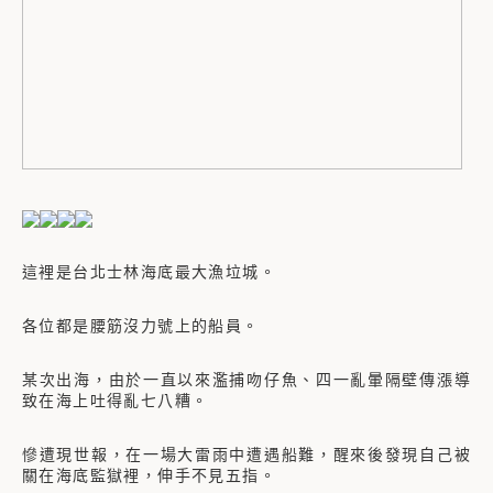
這裡是台北士林海底最大漁垃城。
各位都是腰筋沒力號上的船員。
某次出海，由於一直以來濫捕吻仔魚、四一亂暈隔壁傳漲導
致在海上吐得亂七八糟。
慘遭現世報，在一場大雷雨中遭遇船難，醒來後發現自己被
關在海底監獄裡，伸手不見五指。