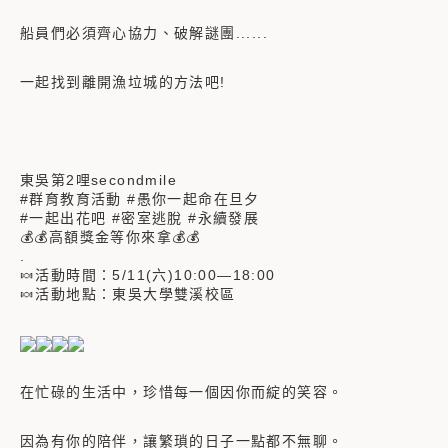
船員們必須齊心協力、破解謎團......
一起找到離開漁垃城的方法吧!
東吳第2哩secondmile
#群育教育活動 #愚你一起命在旦夕
#一起出花吧 #密室逃脫 #永續發展
💰💰高額獎金等你來拿💰💰
.
🍬活動時間：5/11(六)10:00—18:00
🍬活動地點：東吳大學雙溪校區
在忙碌的生活中，珍惜每一個因你而綻的笑容。
因為有你的陪伴，讓繁瑣的日子一點都不無聊。