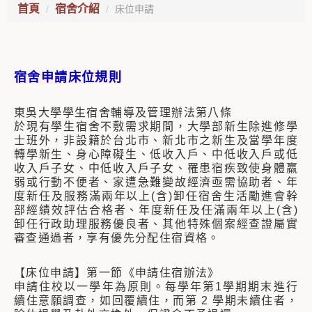
首頁
宿舍介紹
床位申請
宿舍申請床位規則
東吳大學學生宿舍輔導及管理辦法第八條
於現有學生宿舍不敷需求期間，大學部新生除進修學
士班外，非設籍於台北市、新北市之新生及當學年度
轉學新生、身心障礙生、低收入戶、中低收入戶或低
收入戶子女、中低收入戶子女、罹患宿疾致使身體羸
弱或行動不便者、家遭急難變故經濟亟需協助者、年
度新任及服務滿兩年以上(含)卸任宿舍生活勵進會幹
部經績效評估合格者、年度新任及任滿兩年以上(含)
卸任行政助理服務優良者、其他特殊個案經查證屬實
審查通過者，享有優先分配住宿資格。
【床位申請】第一節《申請住宿辦法》
申請住校以一學年為原則。每學年第1學期期末進行
續住意願調查，如回覆續住，而第 2 學期未續住者，