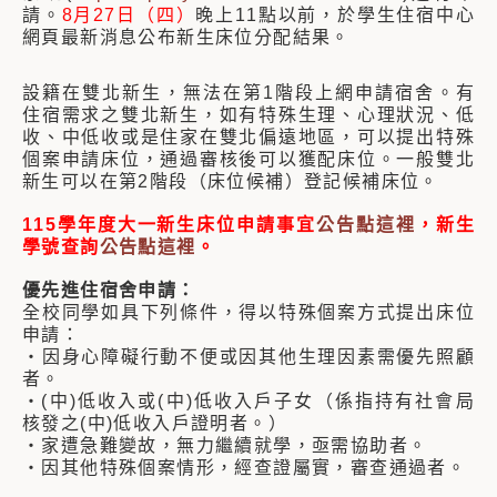
請。
8月27日（四）
晚上11點以前，於學生住宿中心
網頁最新消息公布新生床位分配結果。
設籍在雙北新生，無法在第1階段上網申請宿舍。有
住宿需求之雙北新生，如有特殊生理、心理狀況、低
收、中低收或是住家在雙北偏遠地區，可以提出特殊
個案申請床位，通過審核後可以獲配床位。一般雙北
新生可以在第2階段（床位候補）登記候補床位。
115學年度大一新生床位申請事宜
公告點這裡
，新生
學號查詢
公告點這裡
。
優先進住宿舍申請：
全校同學如具下列條件，得以特殊個案方式提出床位
申請：
‧
因身心障礙行動不便或因其他生理因素需優先照顧
者。
‧
(中)低收入或(中)低收入戶子女（係指持有社會局
核發之(中)低收入戶證明者。）
‧
家遭急難變故，無力繼續就學，亟需協助者。
‧
因其他特殊個案情形，經查證屬實，審查通過者。