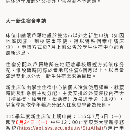
除休退學及赴外交換外，保證金不予退還。
大一新生宿舍申請
床位申請限戶籍地設於雙北市以外之新生申請（如因
地區因素，到校嚴重不便，得以特殊個案申請床
位），申請方式於7月上旬公告於學生住宿中心網頁
最新消息。
住宿分配以戶籍地所在地距離學校遠近方式依序分
配，惟設籍時間應於當地居住滿6個月以上。以盡量
滿足雙北以外大一新生住宿需求為目標。
新生床位由學生住宿中心依個人冷氣使用頻率、就寢
時間及科系別主動分配，主要安排於外雙溪校內宿舍
（榕華樓、柚芳樓、松勁樓）及泉思學舍（北投），
以各學系依學年輪流分配入住泉思學舍為原則。
115學年度新生床位上網申請：115年7月6日（一）
起至
8月24日（一）
中午12：00止至東吳大學新學務
系統(
https://api.sys.scu.edu.tw/StuAffair/
)進行申