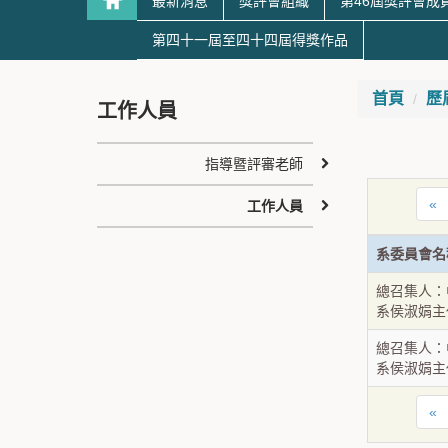
最新消息
獎評會組織
第46屆獎評會成
第四十一屆至四十四屆得獎作品
首頁
歷
工作人員
指導暨評審老師
«
工作人員
系委員會名
總召集人：
系侯淑娟主
總召集人：
系侯淑娟主
«