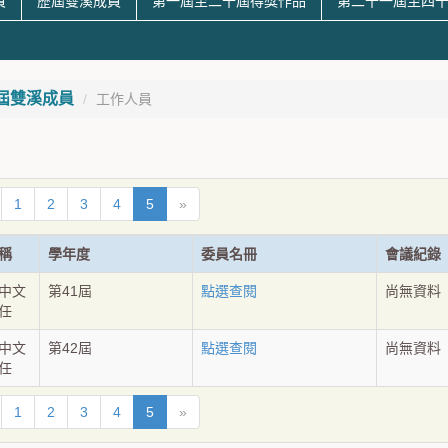
員
歷屆雙溪成員
第一屆至二十屆得獎作品
第二十一屆至四
屆雙溪成員
工作人員
1
2
3
4
5
»
稱
學年度
委員名冊
會議紀錄
中文
第41屆
點選查閱
尚無資料
任
中文
第42屆
點選查閱
尚無資料
任
1
2
3
4
5
»