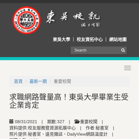
東吳大學
校友資拓中心
網站地圖
Toggl
navig
首頁
最新一期
重要校聞
求職網路聲量高！東吳大學畢業生受
企業肯定
08/31/2021
|
期數:327
|
重要校聞
|
資料提供:校友服務暨資源拓展中心
|
作者:秘書室
|
照片提供:秘書室、遠見雜誌、DailyView網路溫度計
|