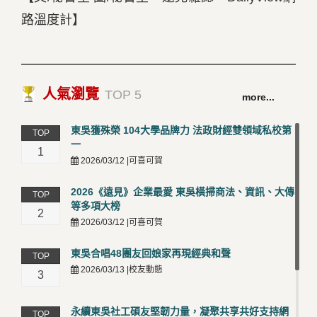
路溫度計】
人氣瀏覽
TOP 5
more...
東吳獲殊榮 104大學品牌力 法政財經雙領域私校第
TOP
一
1
2026/03/12 |可喜可賀
2026《遠見》企業最愛 東吳橫掃商法、資訊、大傳
TOP
等多項大榜
2
2026/03/12 |可喜可賀
東吳合唱48團友回娘家再現經典和聲
TOP
2026/03/13 |校友動態
3
永續東吳社工碩友堅韌力量，凝聚共享共好支持網
TOP