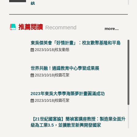
絡
4
2026/03/12 |校友動態
卓越永續校園 東吳大學連奪 ISO 14001、45001 及
TOP
推薦閱讀
Recommend
more...
50001三大國際驗證殊榮
5
2026/03/12 |可喜可賀
東吳傑英會「好情計畫」：校友歡聚基隆和平島
2023/10/18|校友動態
世界共融！通識教育中心學習成果展
2023/10/18|校園花絮
2023年東吳大學學海築夢計畫圓滿成功
2023/10/18|校園花絮
【21世紀國富論】簡禎富講座教授：製造業全面升
級為工業3.5，並擴散至新興開發國家
2023/10/18|推薦閱讀