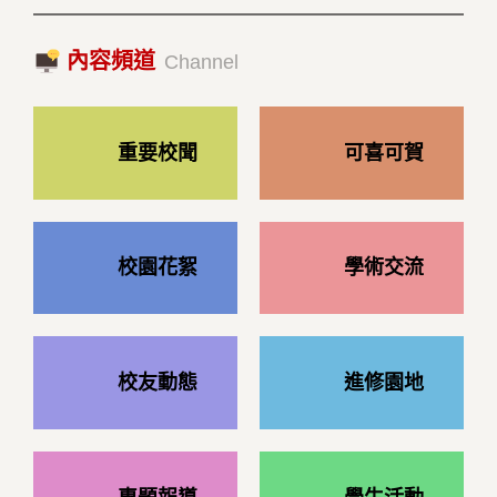
國際經驗交流-日本熊本大學與松山大學學者來訪
內容頻道
2023/10/18|推薦閱讀
Channel
重要校聞
可喜可賀
校園花絮
學術交流
校友動態
進修園地