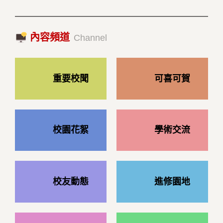
2023/10/18|推薦閱讀
國際經驗交流-日本熊本大學與松山大學學者來訪
內容頻道
2023/10/18|推薦閱讀
Channel
重要校聞
可喜可賀
校園花絮
學術交流
校友動態
進修園地