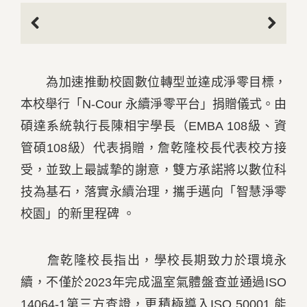
Previous
Next
為加速推動校園數位轉型並達成淨零目標，
本校舉行「N-Cour 永續淨零平台」捐贈儀式。由
碩達系統執行長陳相宇學長（EMBA 108級、資
管碩108級）代表捐贈，詹乾隆校長代表校方接
受，並致上最誠摯的謝意，雙方承諾將以數位科
技為基石，落實永續治理，攜手邁向「智慧淨零
校園」的新里程碑 。
詹乾隆校長指出，學校長期致力於環境永
續，不僅於2023年完成溫室氣體盤查並通過ISO
14064-1第三方查證，更積極導入ISO 50001 能