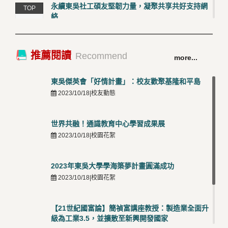
永續東吳社工碩友堅韌力量，凝聚共享共好支持網
TOP
絡
4
2026/03/12 |校友動態
卓越永續校園 東吳大學連奪 ISO 14001、45001 及
TOP
推薦閱讀
Recommend
more...
50001三大國際驗證殊榮
5
2026/03/12 |可喜可賀
東吳傑英會「好情計畫」：校友歡聚基隆和平島
2023/10/18|校友動態
世界共融！通識教育中心學習成果展
2023/10/18|校園花絮
2023年東吳大學學海築夢計畫圓滿成功
2023/10/18|校園花絮
【21世紀國富論】簡禎富講座教授：製造業全面升
級為工業3.5，並擴散至新興開發國家