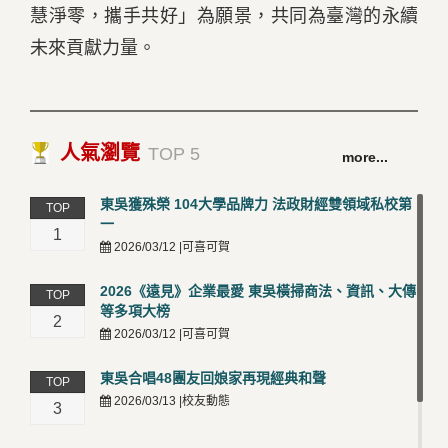
慧淨零，攜手共好」為願景，共同為臺灣的永續
未來貢獻力量。
人氣瀏覽
TOP 5
more...
東吳獲殊榮 104大學品牌力 法政財經雙領域私校第
TOP
一
1
2026/03/12 |可喜可賀
2026《遠見》企業最愛 東吳橫掃商法、資訊、大傳
TOP
等多項大榜
2
2026/03/12 |可喜可賀
東吳合唱48團友回娘家再現經典和聲
TOP
2026/03/13 |校友動態
3