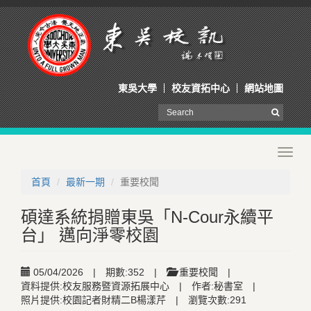
東吳大學
校友資拓中心
網站地圖
Toggl
navig
首頁
最新一期
重要校聞
碩達系統捐贈東吳「N-Cour永續平
台」 邁向淨零校園
05/04/2026
|
期數:352
|
重要校聞
|
資料提供:校友服務暨資源拓展中心
|
作者:秘書室
|
照片提供:校園記者財精二B楊漾芹
|
瀏覽次數:291