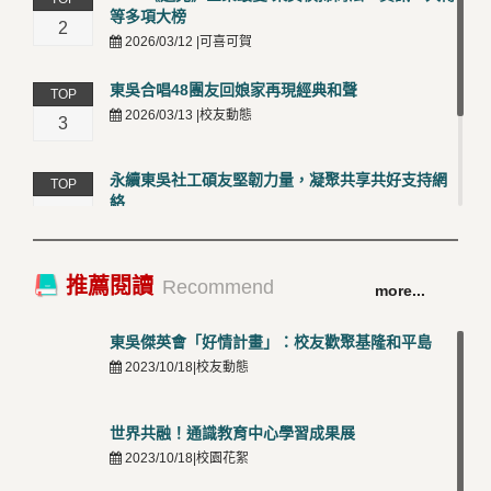
等多項大榜
2
2026/03/12 |可喜可賀
東吳合唱48團友回娘家再現經典和聲
TOP
2026/03/13 |校友動態
3
永續東吳社工碩友堅韌力量，凝聚共享共好支持網
TOP
絡
4
2026/03/12 |校友動態
卓越永續校園 東吳大學連奪 ISO 14001、45001 及
TOP
推薦閱讀
Recommend
more...
50001三大國際驗證殊榮
5
2026/03/12 |可喜可賀
東吳傑英會「好情計畫」：校友歡聚基隆和平島
2023/10/18|校友動態
世界共融！通識教育中心學習成果展
2023/10/18|校園花絮