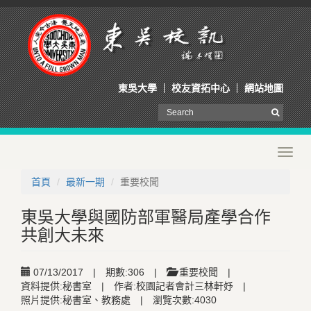
東吳大學
校友資拓中心
網站地圖
Toggl
navig
首頁
最新一期
重要校聞
東吳大學與國防部軍醫局產學合作
共創大未來
07/13/2017
|
期數:306
|
重要校聞
|
資料提供:秘書室
|
作者:校園記者會計三林軒妤
|
照片提供:秘書室、教務處
|
瀏覽次數:4030