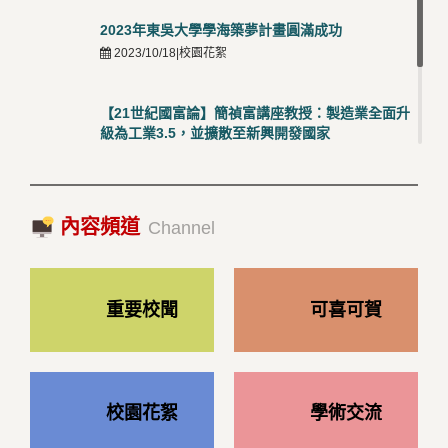
2023年東吳大學學海築夢計畫圓滿成功
2023/10/18|校園花絮
【21世紀國富論】簡禎富講座教授：製造業全面升
級為工業3.5，並擴散至新興開發國家
2023/10/18|推薦閱讀
國際經驗交流-日本熊本大學與松山大學學者來訪
內容頻道
2023/10/18|推薦閱讀
Channel
重要校聞
可喜可賀
校園花絮
學術交流