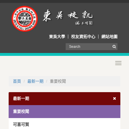
東吳大學
校友資拓中心
網站地圖
Toggl
navig
首頁
最新一期
重要校聞
最新一期
重要校聞
可喜可賀