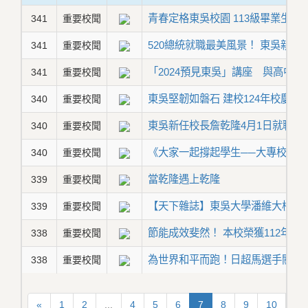
青春定格東吳校園 113級畢業生揚
341
重要校聞
520總統就職最美風景！ 東吳親
341
重要校聞
「2024預見東吳」講座 與高中
341
重要校聞
東吳堅韌如磐石 建校124年校慶榮
340
重要校聞
東吳新任校長詹乾隆4月1日就職 
340
重要校聞
《大家一起撐起學生──大專校院
340
重要校聞
當乾隆遇上乾隆
339
重要校聞
【天下雜誌】東吳大學潘維大校長
339
重要校聞
節能成效斐然！ 本校榮獲112年
338
重要校聞
為世界和平而跑！日超馬選手關家
338
重要校聞
«
1
2
...
4
5
6
7
8
9
10
...