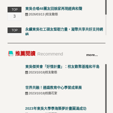
東吳合唱48團友回娘家再現經典和聲
TOP
2026/03/13 |校友動態
3
永續東吳社工碩友堅韌力量，凝聚共享共好支持網
TOP
絡
4
2026/03/12 |校友動態
卓越永續校園 東吳大學連奪 ISO 14001、45001 及
TOP
推薦閱讀
Recommend
more...
50001三大國際驗證殊榮
5
2026/03/12 |可喜可賀
東吳傑英會「好情計畫」：校友歡聚基隆和平島
2023/10/18|校友動態
世界共融！通識教育中心學習成果展
2023/10/18|校園花絮
2023年東吳大學學海築夢計畫圓滿成功