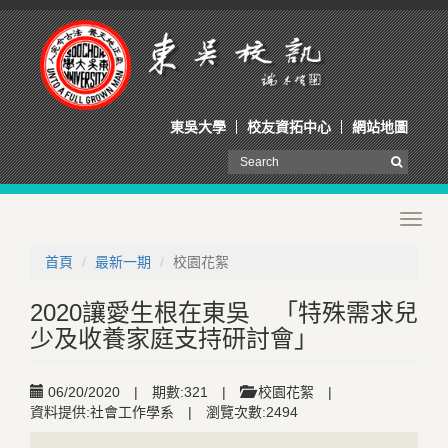
東吳大學
校友資拓中心
網站地圖
Toggl
navig
首頁
最新一期
校園花絮
2020讓愛生根在東吳 「特殊需求兒
少及收養家庭支持研討會」
06/20/2020
|
期數:321
|
校園花絮
|
資料提供:社會工作學系
|
瀏覽次數:2494