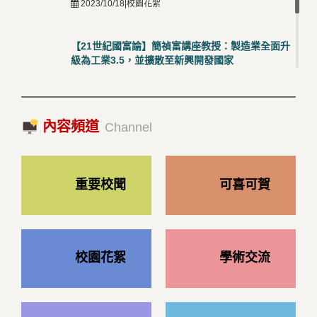
2023/10/18|校園花絮
【21世紀國富論】簡禎富講座教授：製造業全面升
級為工業3.5，並擴散至新興開發國家
2023/10/18|推薦閱讀
國際經驗交流-日本熊本大學與松山大學學者來訪
內容頻道
2023/10/18|推薦閱讀
Channel
重要校聞
可喜可賀
校園花絮
學術交流