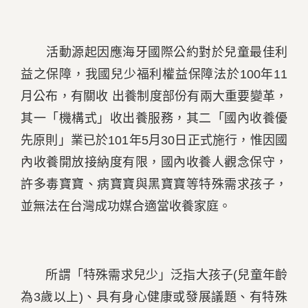
活動源起因應海牙國際公約對於兒童最佳利
益之保障，我國兒少福利權益保障法於
100
年
11
月公布，有關收 出養制度部份有兩大重要變革，
其一「機構式」收出養服務，其二「國內收養優
先原則」業已於
101
年
5
月
30
日正式施行，惟因國
內收養開放接納度有限，國內收養人觀念保守，
許多毒寶寶、病寶寶與黑寶寶等特殊需求孩子，
並無法在台灣成功媒合適當收養家庭。
所謂「特殊需求兒少」泛指大孩子
(
兒童年齡
為
3
歲以上
)
、具有身心健康或發展議題、有特殊