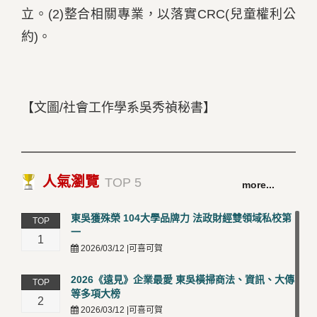
立。
(2)
整合相關專業，以落實
CRC(
兒童權利公
約
)
。
【文圖/社會工作學系吳秀禎秘書】
人氣瀏覽
TOP 5
more...
東吳獲殊榮 104大學品牌力 法政財經雙領域私校第
TOP
一
1
2026/03/12 |可喜可賀
2026《遠見》企業最愛 東吳橫掃商法、資訊、大傳
TOP
等多項大榜
2
2026/03/12 |可喜可賀