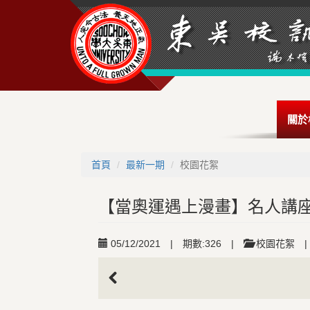
關於
首頁
最新一期
校園花絮
【當奧運遇上漫畫】名人講座
05/12/2021
|
期數:326
|
校園花絮
|
Previous