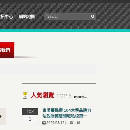
資拓中心
網站地圖
絡我們
人氣瀏覽
TOP 5
more...
東吳獲殊榮 104大學品牌力
TOP
法政財經雙領域私校第一
1
2026/03/12 |可喜可賀
t