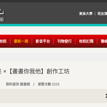
東吳大學
校友
校訊
最新一期
影音平台
刊物發行
校訊訂閱
聯
 ×【畫畫你我他】創作工坊
資料提供:圖書館
|
瀏覽次數:2121
Nex