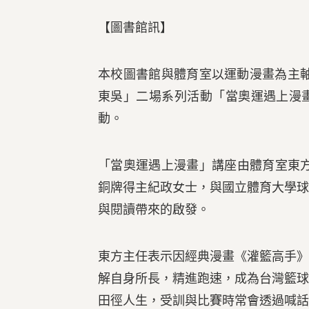
【圖書館訊】
本校圖書館與體育室以運動漫畫為主軸
東吳」二場系列活動「當奧運遇上漫
動。
「當奧運遇上漫畫」講座由體育室
東
銅牌得主
紀政
女士，與國立體育大學
與閱讀帶來的啟發。
東方主任
表示因經典漫畫《灌籃高手
解自身所長，精進跑速，成為台灣籃
田徑人生，受訓與比賽時常會透過喊