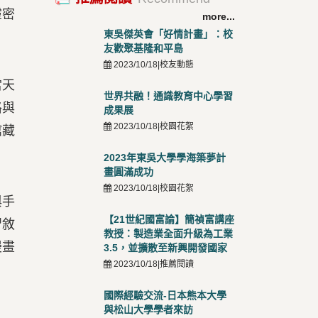
靈密
more...
東吳傑英會「好情計畫」：校
友歡聚基隆和平島
2023/10/18|校友動態
當天
世界共融！通識教育中心學習
格與
成果展
2023/10/18|校園花絮
館藏
2023年東吳大學學海築夢計
畫圓滿成功
2023/10/18|校園花絮
與手
【21世紀國富論】簡禎富講座
習敘
教授：製造業全面升級為工業
漫畫
3.5，並擴散至新興開發國家
2023/10/18|推薦閱讀
國際經驗交流-日本熊本大學
與松山大學學者來訪