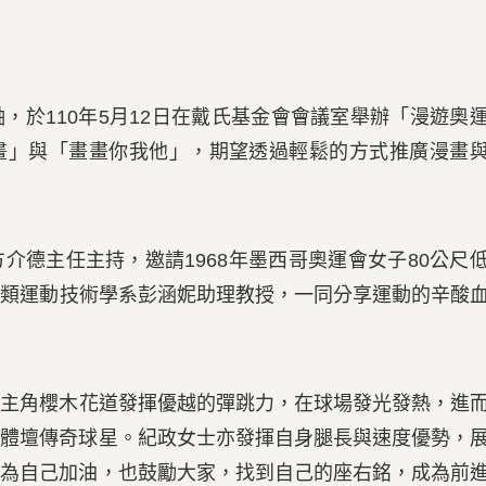
，於110年5月12日在戴氏基金會會議室舉辦「漫遊奧
畫」與「畫畫你我他」，期望透過輕鬆的方式推廣漫畫
方介德
主任主持，邀請1968年墨西哥奧運會女子80公尺
球類運動技術學系
彭涵妮
助理教授，一同分享運動的辛酸
》主角櫻木花道發揮優越的彈跳力，在球場發光發熱，進
球體壇傳奇球星。
紀政
女士亦發揮自身腿長與速度優勢，
話為自己加油，也鼓勵大家，找到自己的座右銘，成為前