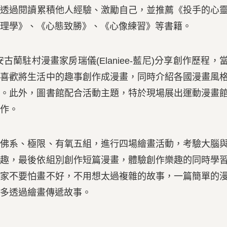
歡透過閱讀累積他人經驗、激勵自己，並推薦《投手的心
理學》、《心態致勝》、《心像練習》等書籍。
安古蘭駐村漫畫家
房瑞儀
(
Elaniee-藍尼
)分享創作歷程，
己喜歡將生活中的趣事創作成漫畫，同時介紹各國漫畫風
趣。此外，圖書館配合活動主題，特於現場展出運動漫畫
作。
、佛系、極限、有氧五組，進行四場繪畫活動，考驗大腦
有趣，最後依組別創作短篇漫畫，體驗創作樂趣的同時學
大家不要怕畫不好，不用想太過複雜的故事，一篇簡單的
多透過繪畫傳遞故事。