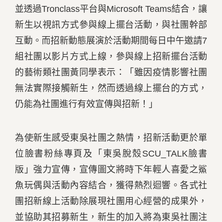
並透過
Tronclass
平台與
Microsoft Teams
結合，讓
新生以視訊方式參與線上擺台活動，與社團幹部
互動。而招新動態展演於活動期間每日中午邀請
7
組社團以影片方式上線，參與線上招新擺台活動
的藝術類社團黃同學表示：「雖因疫情影響社團
無法實際接觸新生，然而透過線上擺台的方式，
仍能為社團進行有效宣傳與招新！」
為使新生感受東吳社團之熱情，招新活動更於單
位臉書粉絲專頁及「東吳脫殼
SCU_TALK
臉書
版」強力宣傳，宣傳圖文將時下年輕人喜愛之鯊
魚玩偶與活動內容結合，獲得熱烈迴響。各式社
團招新線上活動除展現社團用心經營的成果外，
並協助其招募新生，新生的加入將為東吳社團注