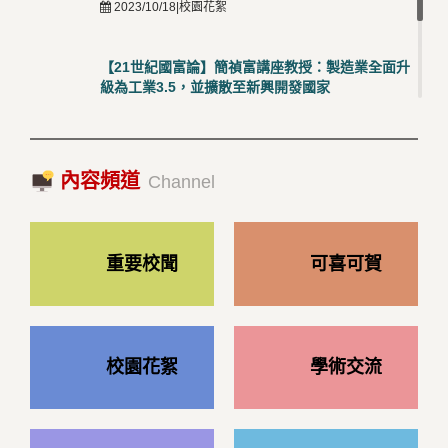
2023/10/18|校園花絮
【21世紀國富論】簡禎富講座教授：製造業全面升
級為工業3.5，並擴散至新興開發國家
2023/10/18|推薦閱讀
國際經驗交流-日本熊本大學與松山大學學者來訪
內容頻道
2023/10/18|推薦閱讀
Channel
重要校聞
可喜可賀
校園花絮
學術交流