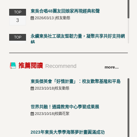
東吳合唱48團友回娘家再現經典和聲
TOP
2026/03/13 |校友動態
3
永續東吳社工碩友堅韌力量，凝聚共享共好支持網
TOP
絡
4
2026/03/12 |校友動態
卓越永續校園 東吳大學連奪 ISO 14001、45001 及
TOP
推薦閱讀
Recommend
more...
50001三大國際驗證殊榮
5
2026/03/12 |可喜可賀
東吳傑英會「好情計畫」：校友歡聚基隆和平島
2023/10/18|校友動態
世界共融！通識教育中心學習成果展
2023/10/18|校園花絮
2023年東吳大學學海築夢計畫圓滿成功