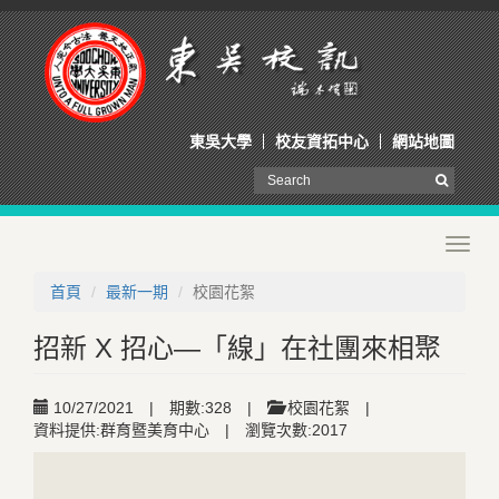
東吳大學
校友資拓中心
網站地圖
Toggl
navig
首頁
最新一期
校園花絮
招新 X 招心—「線」在社團來相聚
10/27/2021
|
期數:328
|
校園花絮
|
資料提供:群育暨美育中心
|
瀏覽次數:2017