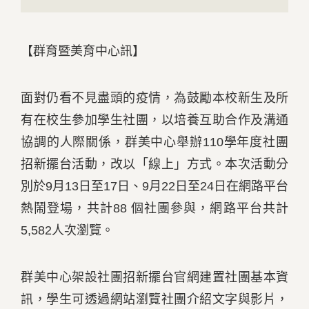
【群育暨美育中心訊】
面
對仍看不見盡頭的疫情，為鼓勵本校新生及所
有在校生參加學生社團，以培養互助合作及溝通
協調的人際關係，群美中心舉辦
110
學年度社團
招新擺台活動，改以「線上」方式。本次活動分
別於
9
月
13
日至
17
日、
9
月
22
日至
24
日在網路平台
熱鬧登場，共計
88
個社團參與，網路平台共計
5,582
人次瀏覽。
群美中心架設社團招新擺台官網建置社團基本資
訊，學生可透過網站瀏覽社團介紹文字與影片，