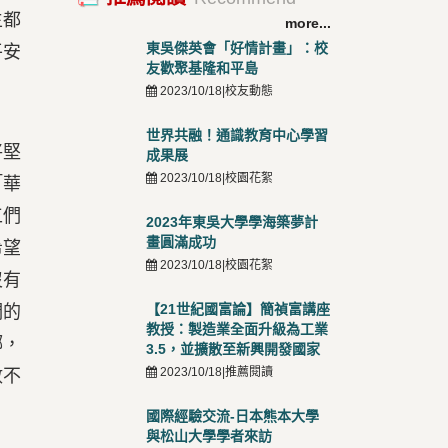
生都
more...
東吳傑英會「好情計畫」：校
平安
友歡聚基隆和平島
2023/10/18|校友動態
世界共融！通識教育中心學習
將堅
成果展
2023/10/18|校園花絮
「華
工們
2023年東吳大學學海築夢計
畫圓滿成功
希望
2023/10/18|校園花絮
沒有
【21世紀國富論】簡禎富講座
們的
教授：製造業全面升級為工業
鄉，
3.5，並擴散至新興開發國家
2023/10/18|推薦閱讀
數不
國際經驗交流-日本熊本大學
與松山大學學者來訪