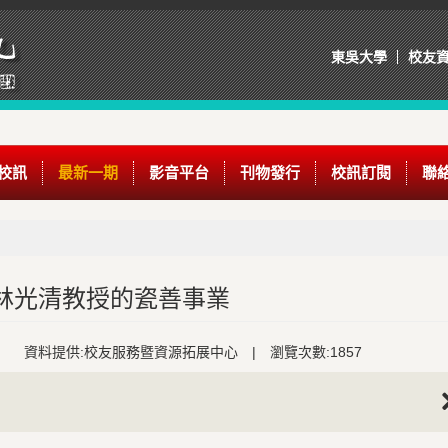
東吳大學
校友
校訊
最新一期
影音平台
刊物發行
校訊訂閱
聯
林光清教授的瓷善事業
資料提供:校友服務暨資源拓展中心
|
瀏覽次數:1857
Nex