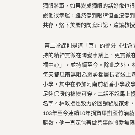
獨眼將軍，如果變成獨眼的話好像也
說他很幸運，雖然傷到眼睛但並沒傷
共存，烙下美麗的陶瓷印記，這讓教授
第二堂課則是講「善」的部分《社會
持的精神貫徹在陶瓷事業上，更貫徹在
福中心」，並持續至今。除此之外，
每天都風雨無阻為弱勢獨居長者送上每
小學，其中在參加河南前稻香小學教學
足夠保暖的棉襖可穿，二話不說馬上
名字。林教授也致力於回饋發展家鄉
103年至今連續10年捐資舉辦蘆竹
勝數，他一直深信著做善事能將愛無限