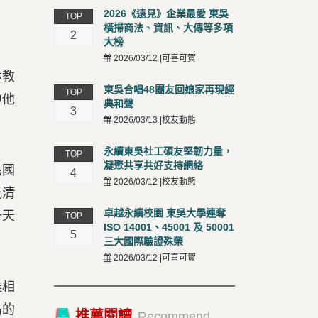
2026《遠見》企業最愛 東吳
TOP
橫掃商法、資訊、大傳等多項
2
大榜
2026/03/12 |可喜可賀
林教
東吳合唱48團友回娘家再現經
TOP
中他
典和聲
3
2026/03/13 |校友動態
永續東吳社工碩友堅韌力量，
TOP
凝聚共享共好支持網絡
民國
4
2026/03/12 |校友動態
光清
卓越永續校園 東吳大學連奪
一天
TOP
ISO 14001、45001 及 50001
5
三大國際驗證殊榮
2026/03/12 |可喜可賀
離相
名的
推薦閱讀
Recommend