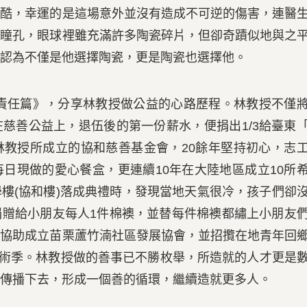
很酷，幸運的是這場意外並沒有造成不可逆的傷害，連醫
到瞳孔，眼球裡雖充滿許多陶瓷碎片，但卻奇蹟似地與之
認為不僅是他選擇陶瓷，更是陶瓷也選擇他。
責任篇》，分享林教授做公益的心路歷程。林教授不僅
慈善公益上，退伍後的第一份薪水，便捐出1/3給臺東
林教授所成立的協和慈善基金會，20餘年堅持初心，志
日現做的愛心餐盒，更連續10年在大陸地區成立10所
樓(協和樓)落成典禮時，發現當地天氣很冷，孩子們卻
捐贈給小朋友每人1件棉襖，並替每件棉襖都繡上小朋友
，協助成立苗栗蘆竹湳社區發展協會，並招攬在地青年回
湳藝術季。林教授做的善事已不勝枚舉，所造就的人才更是
傳播下去，形成一個善的循環，繼續造就更多人。