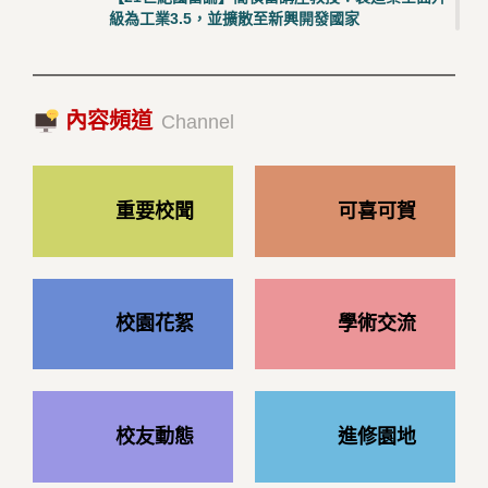
級為工業3.5，並擴散至新興開發國家
2023/10/18|推薦閱讀
國際經驗交流-日本熊本大學與松山大學學者來訪
內容頻道
2023/10/18|推薦閱讀
Channel
重要校聞
可喜可賀
校園花絮
學術交流
校友動態
進修園地