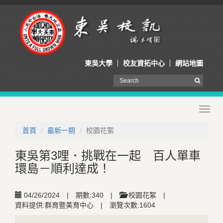
東吳大學
校友資拓中心
網站地圖
Toggl
navig
首頁
最新一期
校園花絮
東吳第3哩．挑戰在一起 百人單車
環島－順利達成！
04/26/2024
|
期數:340
|
校園花絮
|
資料提供:群育暨美育中心
|
瀏覽次數:1604