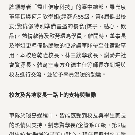
牌領導者「喬山健康科技」的臺中總部，羅崑泉
董事長與何月欣學姐(經濟系55級，第4屆傑出校
友)賢伉儷特別準備豐盛的餐食(粽子、點心、飲
品)，熱情款待及慰勞環島學員，離開時，董事長
及學姐更準備熱騰騰的便當讓車隊帶至住宿點享
用。本校詹乾隆校長、林三欽學務長、謝蕎卉社
會資源長、體育室東方介德主任等師長亦到場與
校友進行交流，並給予學員溫暖的勉勵。
校友及各地家長一路上的支持與鼓勵
車隊於環島過程中，皆能感受到校友與學生家長
的熱情與支持，劉忠賢學長(企管系66級，第3屆