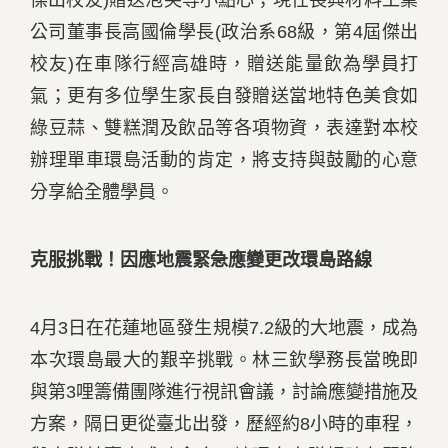
傑出校友)贈送泡芙等小點心；現任長興材料工業
公司董事長高國倫學長(政治系68級，第4屆傑出
校友)在車隊行經高雄時，贈送能量飲為學員打
氣；更有多位學生家長自發贈送當地特色美食如
綠豆蒜、雙糕潤及飲品等各項物資，表達對本校
辦理單車環島活動的肯定，將支持與鼓勵的心意
分享給全體學員。
克服挑戰！因應地震緊急應變更改環島路線
4月3日在花蓮地區發生規模7.2級的大地震，成為
本次環島最大的艱辛挑戰。林三欽學務長當晚即
與第3哩籌備團隊進行視訊會議，討論應變措施及
方案，隔日更從臺北出發，歷經約8小時的車程，