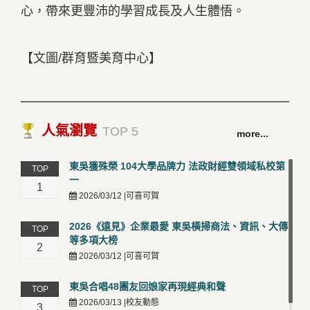
心，帶來更豐沛的學習成長及人生體悟。
【文圖/群育暨美育中心】
人氣瀏覽
TOP 5
more...
東吳獲殊榮 104大學品牌力 法政財經雙領域私校第
TOP
一
1
2026/03/12 |可喜可賀
2026《遠見》企業最愛 東吳橫掃商法、資訊、大傳
TOP
等多項大榜
2
2026/03/12 |可喜可賀
東吳合唱48團友回娘家再現經典和聲
TOP
2026/03/13 |校友動態
3