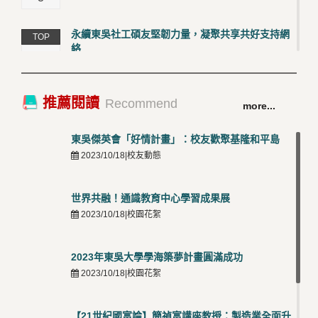
永續東吳社工碩友堅韌力量，凝聚共享共好支持網
TOP
絡
4
2026/03/12 |校友動態
卓越永續校園 東吳大學連奪 ISO 14001、45001 及
TOP
推薦閱讀
Recommend
more...
50001三大國際驗證殊榮
5
2026/03/12 |可喜可賀
東吳傑英會「好情計畫」：校友歡聚基隆和平島
2023/10/18|校友動態
世界共融！通識教育中心學習成果展
2023/10/18|校園花絮
2023年東吳大學學海築夢計畫圓滿成功
2023/10/18|校園花絮
【21世紀國富論】簡禎富講座教授：製造業全面升