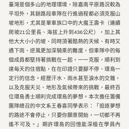
臺灣是個多山的地理環境，除嘉南平原路況較為
平坦外，其餘路段車隊在行進過程都必須克服山
坡地形，尤其是單車族口中的大魔王壽卡（連續
爬坡21公里長、海拔上升到436公尺），加上其
他大大小小的坡、同時頂著酷熱的天候、有時又
遇下雨、逆風更加深騎乘的難度，但車隊中的每
個成員都堅持著挑戰在一起，一一克服，順利到
達每天的住宿點，在在印證只要腳不停、環島一
定行的信念。經歷汗水、雨水甚至淚水的交雜，
以及克服天災、地形及氣候帶來的挑戰，最終百
位環島勇士順利完成環島的夢想。本次擔任籌備
團隊總召的中文系王春喜同學表示：「追逐夢想
的路途不會停止，只要你願意開始，一切都不再
遙不可及。」期許環島的回憶能深植在學員內