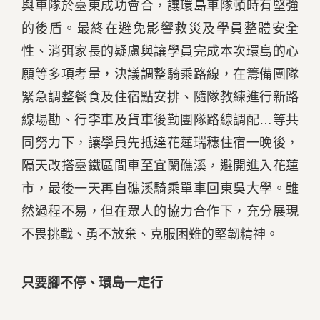
與車隊於臺東成功會合，讓環島車隊頓時有堅強
的後盾。最終在避免影響救災及學員整體安全
性、消弭家長的疑慮與讓學員完成本次環島的心
願等多項考量，決議調整騎乘路線，在籌備團隊
緊急調整餐食及住宿點安排、隨隊教練進行新路
線場勘、行李車及貨車後勤團隊路線調配…等共
同努力下，讓學員先抵達花蓮瑞穗住宿一晚後，
隔天改搭臺鐵區間車至宜蘭礁溪，避開進入花蓮
市，最後一天再自礁溪騎乘單車回東吳大學。雖
然過程不易，但在眾人的協力合作下，充分展現
不畏挑戰、勇不放棄、克服困難的堅韌精神。
只要腳不停、環島一定行