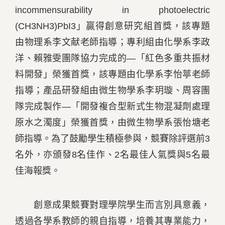
incommensurability in photoelectric
(CH3NH3)PbI3」贏得創意研究組首獎，該專題
由物理系李文献老師指導；專利組由化學系李政
洋、賴雅雯團隊協力完成的—「紅色多重共振材
料開發」榮獲首獎，該專題由化學系李怡葶老師
指導；產品研發組由微生物學系李玥璇、周容團
隊完成製作—「開發複合型新式生物混凝劑處理
原水之濁度」榮獲首獎，由微生物學系張怡塘老
師指導。為了鼓勵學生積極參與，競賽除評選前3
名外，亦頒發8名佳作、2名最佳人氣獎與5名最
佳海報獎。
創意成果競賽對理學院學生而言別具意義，
透過各學系教師的親自指導，培養其專業能力，