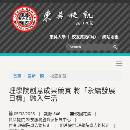
東吳大學
校友資拓中心
網站地圖
Toggl
navig
首頁
最新一期
校園花絮
理學院創意成果競賽 將「永續發展
目標」融入生活
05/02/2025
|
期數:346
|
校園花絮
|
資料提供:校友服務暨資源拓展中心
|
作者:理學院卓志銘技正
|
照片提供:理學院卓志銘技正
|