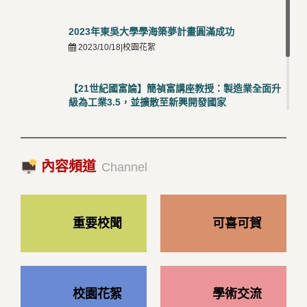
2023年東吳大學學海築夢計畫圓滿成功
2023/10/18|校園花絮
【21世紀國富論】簡禎富講座教授：製造業全面升
級為工業3.5，並擴散至新興開發國家
2023/10/18|推薦閱讀
國際經驗交流-日本熊本大學與松山大學學者來訪
內容頻道
2023/10/18|推薦閱讀
Channel
重要校聞
可喜可賀
校園花絮
學術交流