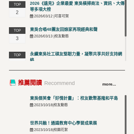
2026《遠見》企業最愛 東吳橫掃商法、資訊、大傳
TOP
等多項大榜
2
2026/03/12 |可喜可賀
東吳合唱48團友回娘家再現經典和聲
TOP
2026/03/13 |校友動態
3
永續東吳社工碩友堅韌力量，凝聚共享共好支持網
TOP
絡
4
2026/03/12 |校友動態
卓越永續校園 東吳大學連奪 ISO 14001、45001 及
TOP
推薦閱讀
Recommend
more...
50001三大國際驗證殊榮
5
2026/03/12 |可喜可賀
東吳傑英會「好情計畫」：校友歡聚基隆和平島
2023/10/18|校友動態
世界共融！通識教育中心學習成果展
2023/10/18|校園花絮