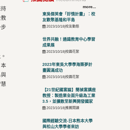
more...
來持
東吳傑英會「好情計畫」：校
全教
友歡聚基隆和平島
一步
2023/10/18|校友動態
世界共融！通識教育中心學習
成果展
2023/10/18|校園花絮
上。
2023年東吳大學學海築夢計
，本
畫圓滿成功
系與
2023/10/18|校園花絮
智慧
【21世紀國富論】簡禎富講座
教授：製造業全面升級為工業
3.5，並擴散至新興開發國家
2023/10/18|推薦閱讀
國際經驗交流-日本熊本大學
與松山大學學者來訪