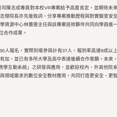
陳志成專員對本校VR專案給予高度肯定，並期待未
王志傑院長亦先後致詞，分享專案推動歷程與對實驗室安
教學資源中心林蕙雯主任與該專案技術夥伴共同向學員進
單位合作成果。
0人報名，實際到場參與計有37人，報到率高達9成以
譽有加，並已有多所大學及高中表達後續合作意願。未來
R教學互動系統」之研發與應用，並歡迎校內、外其他院
業與領域需求的數位安全教材應用，共同打造更安全、更