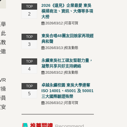
2026《遠見》企業最愛 東吳
TOP
t
橫掃商法、資訊、大傳等多項
2
大榜
2026/03/12 |可喜可賀
區舉
。此
東吳合唱48團友回娘家再現經
TOP
典和聲
高教
3
2026/03/13 |校友動態
受邀
永續東吳社工碩友堅韌力量，
TOP
凝聚共享共好支持網絡
4
2026/03/12 |校友動態
VR
卓越永續校園 東吳大學連奪
TOP
材操
ISO 14001、45001 及 50001
5
三大國際驗證殊榮
學員
2026/03/12 |可喜可賀
室安
推薦閱讀
Recommend