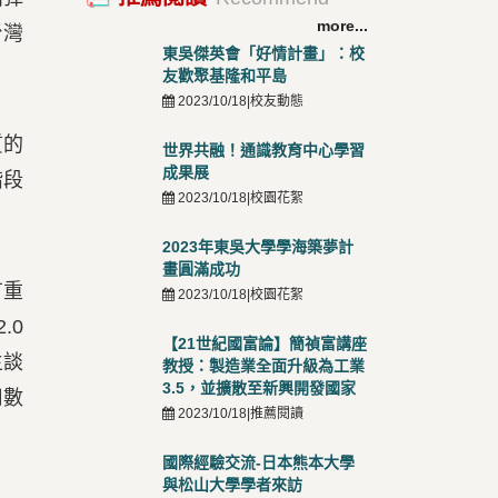
more...
台灣
東吳傑英會「好情計畫」：校
友歡聚基隆和平島
2023/10/18|校友動態
質的
世界共融！通識教育中心學習
成果展
階段
2023/10/18|校園花絮
2023年東吳大學學海築夢計
畫圓滿成功
有重
2023/10/18|校園花絮
.0
【21世紀國富論】簡禎富講座
主談
教授：製造業全面升級為工業
3.5，並擴散至新興開發國家
用數
2023/10/18|推薦閱讀
國際經驗交流-日本熊本大學
與松山大學學者來訪