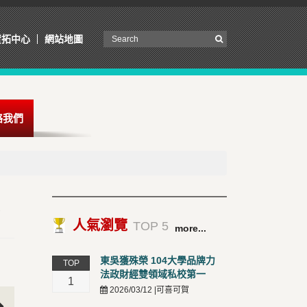
資拓中心
網站地圖
絡我們
策
人氣瀏覽
TOP 5
more...
東吳獲殊榮 104大學品牌力
TOP
法政財經雙領域私校第一
1
2026/03/12 |可喜可賀