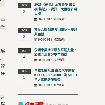
2026《遠見》企業最愛 東吳
TOP
t
橫掃商法、資訊、大傳等多項
2
大榜
2026/03/12 |可喜可賀
灣中
織業
東吳合唱48團友回娘家再現經
TOP
典和聲
3
2026/03/13 |校友動態
永續東吳社工碩友堅韌力量，
織展
TOP
凝聚共享共好支持網絡
4
s、
2026/03/12 |校友動態
的發
卓越永續校園 東吳大學連奪
TOP
信任
ISO 14001、45001 及 50001
5
三大國際驗證殊榮
2026/03/12 |可喜可賀
如青
推薦閱讀
高彈
Recommend