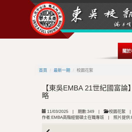
關於
首頁
最新一期
校園花絮
【東吳EMBA 21世紀國富
略
11/03/2025
|
期數:349
|
校園花絮
|
作者:EMBA高階經營碩士在職專班
|
照片提供: