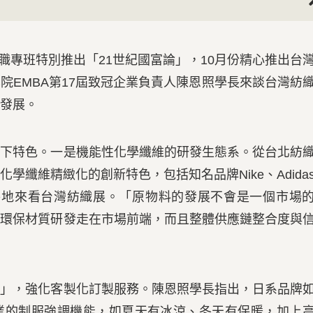
Nex
專班特別推出「21世紀國富論」，10月份精心推出台
院EMBA第17屆致冠企業負責人陳恩照學長來談台灣紡
發展。
特色。一是機能性化學纖維的研發生態系。從台北紡
學纖維精緻化的創新特色，包括知名品牌Nike、Adida
，會特地來看台灣紡織展。「原物料的發展不會是一個市場
在環保材質研發走在市場前端，而且整體供應鏈整合度與
，強化客製化訂製服務。陳恩照學長指出，日系品牌
業的制服強調機能，如夏天有冰涼、冬天有保暖，加上