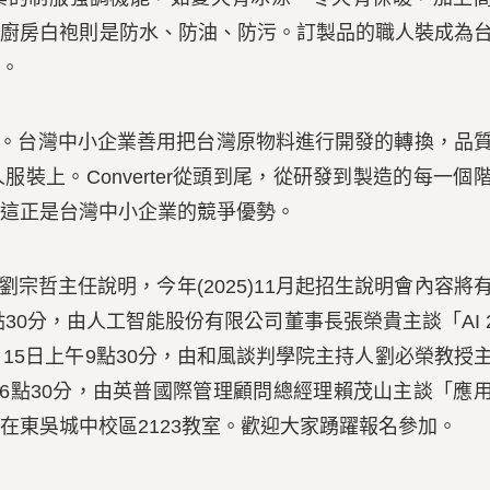
而廚房白袍則是防水、防油、防污。訂製品的職人裝成為
。
er)。台灣中小企業善用把台灣原物料進行開發的轉換，品
裝上。Converter從頭到尾，從研發到製造的每一個
這正是台灣中小企業的競爭優勢。
哲主任說明，今年(2025)11月起招生說明會內容將
30分，由人工智能股份有限公司董事長張榮貴主談「AI 2
15日上午9點30分，由和風談判學院主持人劉必榮教授
上6點30分，由英普國際管理顧問總經理賴茂山主談「應
在東吳城中校區2123教室。歡迎大家踴躍報名參加。