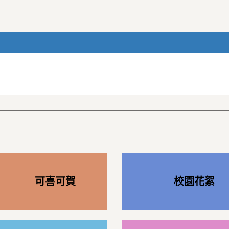
可喜可賀
校園花絮