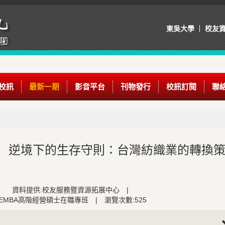
東吳大學
校友
校訊
最新一期
影音平台
刊物發行
校訊訂閱
聯
論】 逆境下的生存守則：台灣紡織業的轉換
資料提供:校友服務暨資源拓展中心
|
EMBA高階經營碩士在職專班
|
瀏覽次數:525